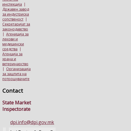
инспекција
|
Државен завод
за индустриска
сопственост
|
Секретаријат за
законодавство
|
Агениција за
лекови и
медицински
средства
|
Агенција за
храна и
ветеринарство
|
Организација
за заштита на
потрошувачите
Contact
State Market
Inspectorate
dpi.info@dpi.gov.mk