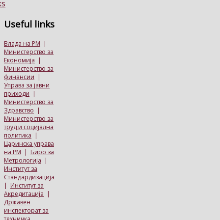
Useful
links
Влада на РМ
|
Министерство за
Економија
|
Министерство за
финансии
|
Управа за јавни
приходи
|
Министерство за
Здравство
|
Министерство за
труд и социјална
политика
|
Царинска управа
на РМ
|
Биро за
Метрологија
|
Институт за
Стандардизација
|
Институт за
Акредитација
|
Државен
инспекторат за
техничка