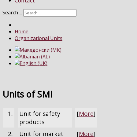
Contact
Search ...
Home
Organizational Units
Units of SMI
1.
Unit for safety
[
More
]
products
2.
Unit for market
[
More
]