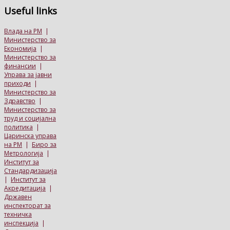
Useful
links
Влада на РМ
|
Министерство за
Економија
|
Министерство за
финансии
|
Управа за јавни
приходи
|
Министерство за
Здравство
|
Министерство за
труд и социјална
политика
|
Царинска управа
на РМ
|
Биро за
Метрологија
|
Институт за
Стандардизација
|
Институт за
Акредитација
|
Државен
инспекторат за
техничка
инспекција
|