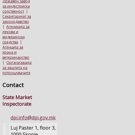
Државен завод
за индустриска
сопственост
|
Секретаријат за
законодавство
|
Агениција за
лекови и
медицински
средства
|
Агенција за
храна и
ветеринарство
|
Организација
за заштита на
потрошувачите
Contact
State Market
Inspectorate
dpi.info@dpi.gov.mk
Luj Paster 1, floor 3,
1000 Skopje