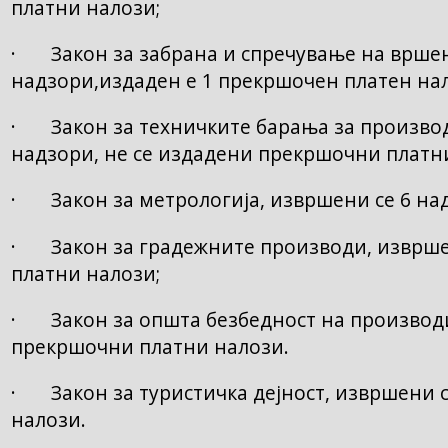
платни налози;
· Закон за забрана и спречување на вршењ
надзори,издаден е 1 прекршочен платен нал
· Закон за техничките барања за производ
надзори, не се издадени прекршочни платн
· Закон за метрологија, извршени се 6 на
· Закон за градежните производи, изврше
платни налози;
· Закон за општа безбедност на производит
прекршочни платни налози.
· Закон за туристичка дејност, извршени с
налози.