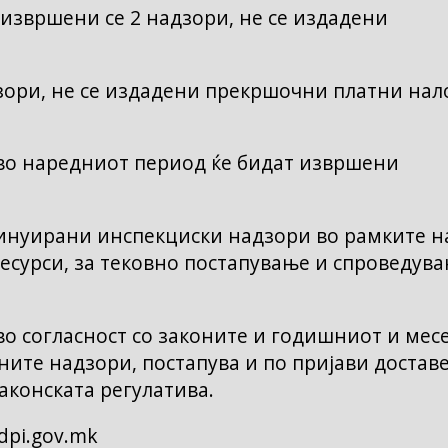
извршени се 2 надзори, не се издадени
зори, не се издадени прекршочни платни нал
 во наредниот период ќе бидат извршени
инуирани инспекциски надзори во рамките н
есурси, за тековно постапување и спроведув
о согласност со законите и годишниот и мес
ните надзори, постапува и по пријави достав
аконската регулатива.
dpi.gov.mk