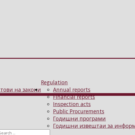
Regulation
тови на закони
Annual reports
Financial reports
Inspection acts
Public Procurements
Годишни програми
Годишни извештаи за информа