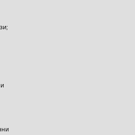
зи;
ни
чни