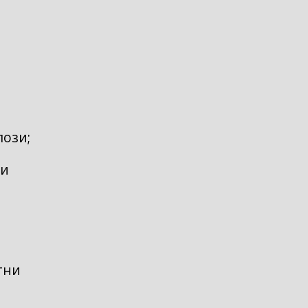
лози;
ни
тни