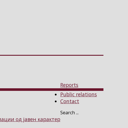
Reports
Public relations
Contact
Search ...
ции од јавен карактер