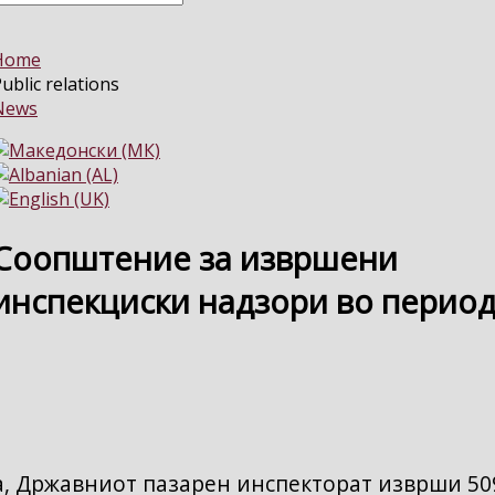
Home
ublic relations
News
Соопштение за извршени
инспекциски надзори во период
на, Државниот пазарен инспекторат изврши 50