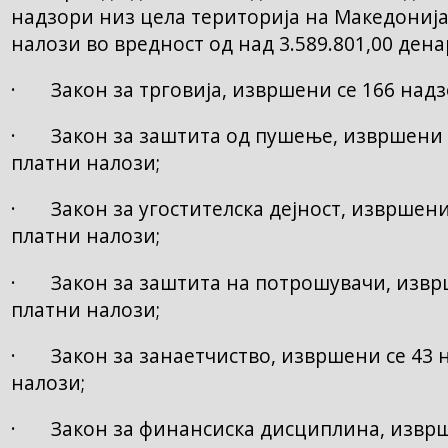
надзори низ цела територија на Македонија
налози во вредност од над 3.589.801,00 дена
· Закон за трговија, извршени се 166 надз
· Закон за заштита од пушење, извршени с
платни налози;
· Закон за угостителска дејност, извршени
платни налози;
· Закон за заштита на потрошувачи, изврш
платни налози;
· Закон за занаетчиство, извршени се 43 
налози;
· Закон за финансиска дисциплина, изврше