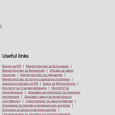
Useful
links
Влада на РМ
|
Министерство за Економија
|
Министерство за финансии
|
Управа за јавни
приходи
|
Министерство за Здравство
|
Министерство за труд и социјална политика
|
Царинска управа на РМ
|
Биро за Метрологија
|
Институт за Стандардизација
|
Институт за
Акредитација
|
Државен инспекторат за техничка
инспекција
|
Државен завод за индустриска
сопственост
|
Секретаријат за законодавство
|
Агениција за лекови и медицински средства
|
Агенција за храна и ветеринарство
|
Организација за заштита на потрошувачите