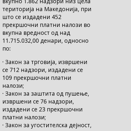
вкупно 1.862 надзори низ цела
територија на Македонија, при
што се издадени 452
прекршочни платни налози во
вкупна вредност од над
11.715.032,00 денари, односно
по:
· Закон за трговија, извршени
се 712 надзори, издадени се
109 прекршочни платни
налози;
· Закон за заштита од пушење,
извршени се 76 надзори,
издадени се 23 прекршочни
платни налози;
· Закон за угостителска дејност,