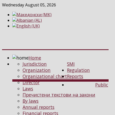
Wednesday August 05, 2026
Home
Jurisdiction
SMI
Organization
Regulation
Organizational chart
Reports
Director
Public
Laws
Пречистени текстови на закони
By laws
Annual reports
Financial reports