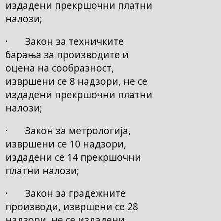
издадени прекршочни платни
налози;
· Закон за техничките
барања за производите и
оцена на сообразност,
извршени се 8 надзори, не се
издадени прекршочни платни
налози;
· Закон за метрологија,
извршени се 10 надзори,
издадени се 14 прекршочни
платни налози;
· Закон за градежните
производи, извршени се 28
надзори, не се издадени