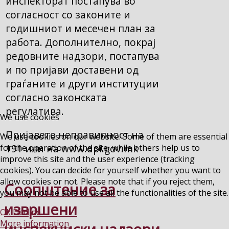
инспекторат постапува во
согласност со законите и
годишниот и месечен план за
работа. Дополнително, покрај
редовните надзори, постапува
и по пријави доставени од
граѓаните и други институции
согласно законската
регулатива.
We use cookies
Пријавете неправилност на
We use cookies on our website. Some of them are essential
191 или на www.dpi.gov.mk
for the operation of the site, while others help us to
improve this site and the user experience (tracking
cookies). You can decide for yourself whether you want to
allow cookies or not. Please note that if you reject them,
Соопштение за
you may not be able to use all the functionalities of the site.
извршени
Ok
Decline
More information