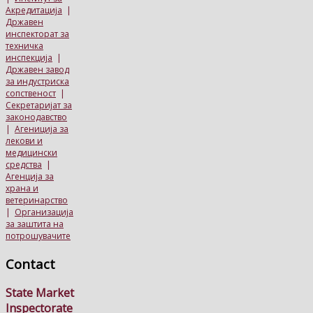
Акредитација
|
Државен
инспекторат за
техничка
инспекција
|
Државен завод
за индустриска
сопственост
|
Секретаријат за
законодавство
|
Агениција за
лекови и
медицински
средства
|
Агенција за
храна и
ветеринарство
|
Организација
за заштита на
потрошувачите
Contact
State Market
Inspectorate