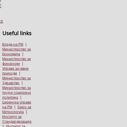
Useful
links
Влада на РМ
|
Министерство за
Економија
|
Министерство за
финансии
|
Управа за јавни
приходи
|
Министерство за
Здравство
|
Министерство за
труд и социјална
политика
|
Царинска управа
на РМ
|
Биро за
Метрологија
|
Институт за
Стандардизација
|
Институт за