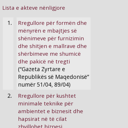
Lista e akteve nënligjore
1.
Rregullore për formën dhe
mënyrën e mbajtjes së
shënimeve për furnizimin
dhe shitjen e mallrave dhe
shërbimeve me shumicë
dhe pakicë në tregti
(“Gazeta Zyrtare e
Republikës së Maqedonisë”
numër 51/04, 89/04)
2.
Rregullore për kushtet
minimale teknike për
ambientet e biznesit dhe
hapsirat në të cilat
zhvillohet biznesi