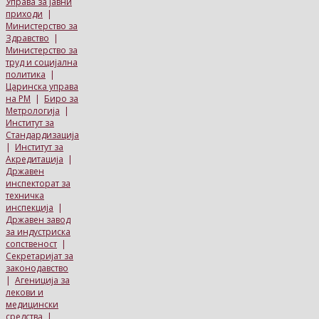
Управа за јавни
приходи
|
Министерство за
Здравство
|
Министерство за
труд и социјална
политика
|
Царинска управа
на РМ
|
Биро за
Метрологија
|
Институт за
Стандардизација
|
Институт за
Акредитација
|
Државен
инспекторат за
техничка
инспекција
|
Државен завод
за индустриска
сопственост
|
Секретаријат за
законодавство
|
Агениција за
лекови и
медицински
средства
|