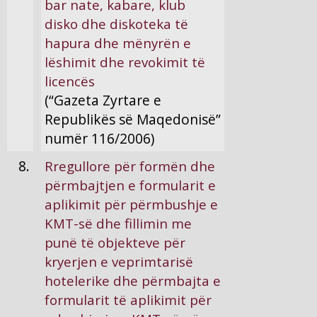
bar nate, kabare, klub
disko dhe diskoteka të
hapura dhe mënyrën e
lëshimit dhe revokimit të
licencës
(“Gazeta Zyrtare e
Republikës së Maqedonisë”
numër 116/2006)
8.
Rregullore për formën dhe
përmbajtjen e formularit e
aplikimit për përmbushje e
KMT-së dhe fillimin me
punë të objekteve për
kryerjen e veprimtarisë
hotelerike dhe përmbajta e
formularit të aplikimit për