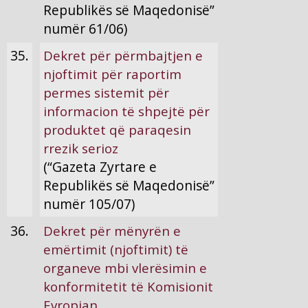
Republikës së Maqedonisë”
numër 61/06)
35.
Dekret për përmbajtjen e
njoftimit për raportim
permes sistemit për
informacion të shpejtë për
produktet që paraqesin
rrezik serioz
(“Gazeta Zyrtare e
Republikës së Maqedonisë”
numër 105/07)
36.
Dekret për mënyrën e
emërtimit (njoftimit) të
organeve mbi vlerësimin e
konformitetit të Komisionit
Evropian