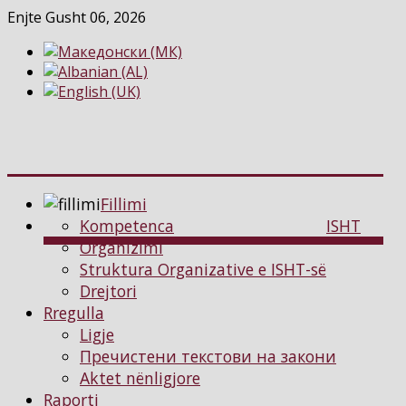
Enjte Gusht 06, 2026
Fillimi
Kompetenca
ISHT
Organizimi
Struktura Organizative e ISHT-së
Drejtori
Rregulla
Ligje
Пречистени текстови на закони
Aktet nënligjore
Raporti