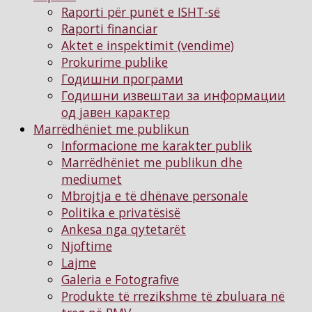
Raporti për punët e ISHT-së
Raporti financiar
Aktet e inspektimit (vendime)
Prokurime publike
Годишни програми
Годишни извештаи за информации
од јавен карактер
Marrëdhëniet me publikun
Informacione me karakter publik
Marrëdhëniet me publikun dhe
mediumet
Mbrojtja e të dhënave personale
Politika e privatësisë
Ankesa nga qytetarët
Njoftimе
Lajme
Galeria e Fotografive
Produkte të rrezikshme të zbuluara në