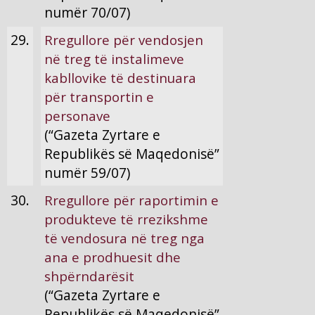
numër 70/07)
29.
Rregullore për vendosjen
në treg të instalimeve
kabllovike të destinuara
për transportin e
personave
(“Gazeta Zyrtare e
Republikës së Maqedonisë”
numër 59/07)
30.
Rregullore për raportimin e
produkteve të rrezikshme
të vendosura në treg nga
ana e prodhuesit dhe
shpërndarësit
(“Gazeta Zyrtare e
Republikës së Maqedonisë”