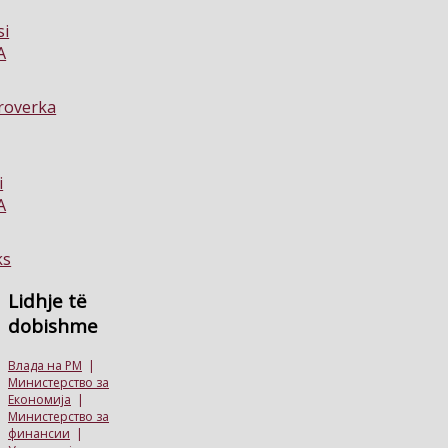
Lidhje
të
dobishme
Влада на РМ
|
Министерство за
Економија
|
Министерство за
финансии
|