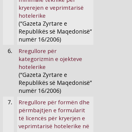
kryerejen e veprimtarisë
hotelerike
(“Gazeta Zyrtare e
Republikës së Maqedonisë”
numër 16/2006)
6.
Rregullore për
kategorizmin e ojekteve
hotelerike
(“Gazeta Zyrtare e
Republikës së Maqedonisë”
numër 16/2006)
7.
Rregullore për formën dhe
përmbajtjen e formularit
të licencës për kryerjen e
veprimtarisë hotelerike në