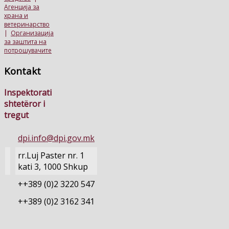
Агенција за
храна и
ветеринарство
|
Организација
за заштита на
потрошувачите
Kontakt
Inspektorati
shtetëror i
tregut
dpi.info@dpi.gov.mk
rr.Luj Paster nr. 1
kati 3, 1000 Shkup
++389 (0)2 3220 547
++389 (0)2 3162 341