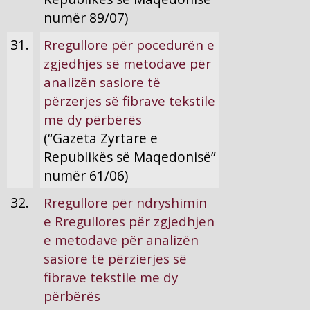
numër 89/07)
31.
Rregullore për pocedurën e
zgjedhjes së metodave për
analizën sasiore të
përzerjes së fibrave tekstile
me dy përbërës
(“Gazeta Zyrtare e
Republikës së Maqedonisë”
numër 61/06)
32.
Rregullore për ndryshimin
e Rregullores për zgjedhjen
e metodave për analizën
sasiore të përzierjes së
fibrave tekstile me dy
përbërës