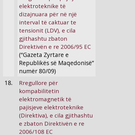
elektroteknike të
dizajnuara për në një
interval të caktuar te
tensionit (LDV), e cila
gjithashtu zbaton
Direktivën e re 2006/95 EC
(“Gazeta Zyrtare e
Republikës së Maqedonisë”
numër 80/09)
18.
Rregullore për
kompabilitetin
elektromagnetik të
pajisjeve elektroteknike
(Direktiva), e cila gjithashtu
e zbaton Direktivën e re
2006/108 EC