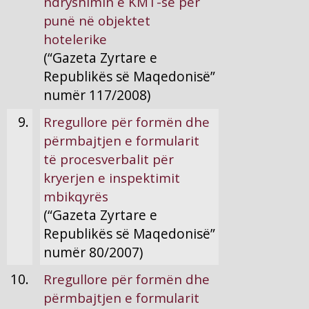
ndryshimin e KMT-së për
punë në objektet
hotelerike
(“Gazeta Zyrtare e
Republikës së Maqedonisë”
numër 117/2008)
9.
Rregullore për formën dhe
përmbajtjen e formularit
të procesverbalit për
kryerjen e inspektimit
mbikqyrës
(“Gazeta Zyrtare e
Republikës së Maqedonisë”
numër 80/2007)
10.
Rregullore për formën dhe
përmbajtjen e formularit