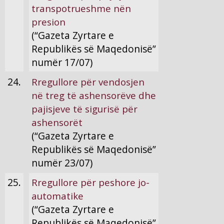
transpotrueshme nën
presion
(“Gazeta Zyrtare e
Republikës së Maqedonisë”
numër 17/07)
24.
Rregullore për vendosjen
në treg të ashensorëve dhe
pajisjeve të sigurisë për
ashensorët
(“Gazeta Zyrtare e
Republikës së Maqedonisë”
numër 23/07)
25.
Rregullore për peshore jo-
automatike
(“Gazeta Zyrtare e
Republikës së Maqedonisë”