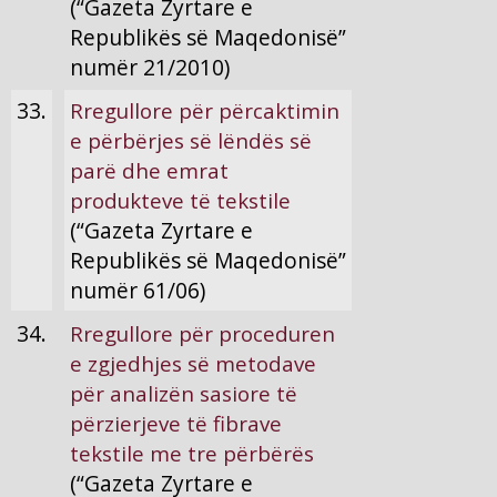
(“Gazeta Zyrtare e
Republikës së Maqedonisë”
numër 21/2010)
33.
Rregullore për përcaktimin
e përbërjes së lëndës së
parë dhe emrat
produkteve të tekstile
(“Gazeta Zyrtare e
Republikës së Maqedonisë”
numër 61/06)
34.
Rregullore për proceduren
e zgjedhjes së metodave
për analizën sasiore të
përzierjeve të fibrave
tekstile me tre përbërës
(“Gazeta Zyrtare e