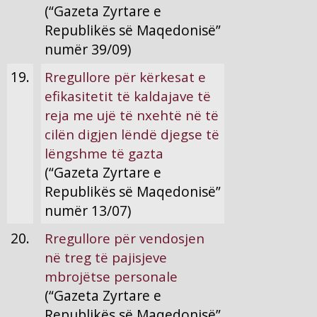
(“Gazeta Zyrtare e
Republikës së Maqedonisë”
numër 39/09)
19.
Rregullore për kërkesat e
efikasitetit të kaldajave të
reja me ujë të nxehtë në të
cilën digjen lëndë djegse të
lëngshme të gazta
(“Gazeta Zyrtare e
Republikës së Maqedonisë”
numër 13/07)
20.
Rregullore për vendosjen
në treg të pajisjeve
mbrojëtse personale
(“Gazeta Zyrtare e
Republikës së Maqedonisë”