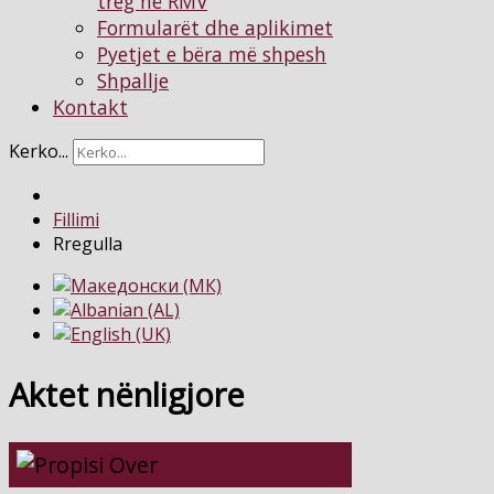
treg në RMV
Formularët dhe aplikimet
Pyetjet e bëra më shpesh
Shpallje
Kontakt
Kerko...
Fillimi
Rregulla
Aktet nënligjore