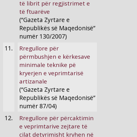
të librit për regjistrimet e
të ftuarëve
(“Gazeta Zyrtare e
Republikës së Maqedonisë”
numër 130/2007)
11.
Rregullore për
përmbushjen e kërkesave
minimale teknike pë
kryerjen e veprimtarisë
artizanale
(“Gazeta Zyrtare e
Republikës së Maqedonisë”
numër 87/04)
12.
Rregullore për përcaktimin
e veprimtarive zejtare të
cilat detyrimisht kryhen në