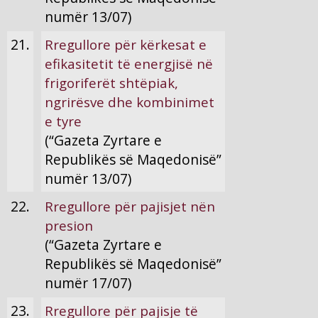
numër 13/07)
21.
Rregullore për kërkesat e
efikasitetit të energjisë në
frigoriferët shtëpiak,
ngrirësve dhe kombinimet
e tyre
(“Gazeta Zyrtare e
Republikës së Maqedonisë”
numër 13/07)
22.
Rregullore për pajisjet nën
presion
(“Gazeta Zyrtare e
Republikës së Maqedonisë”
numër 17/07)
23.
Rregullore për pajisje të