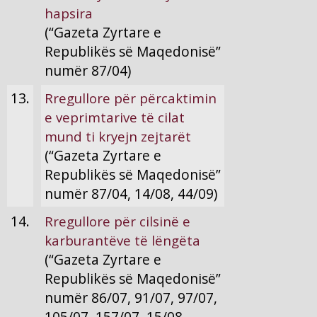
hapsira
(“Gazeta Zyrtare e
Republikës së Maqedonisë”
numër 87/04)
13.
Rregullore për përcaktimin
e veprimtarive të cilat
mund ti kryejn zejtarët
(“Gazeta Zyrtare e
Republikës së Maqedonisë”
numër 87/04, 14/08, 44/09)
14.
Rregullore për cilsinë e
karburantëve të lëngëta
(“Gazeta Zyrtare e
Republikës së Maqedonisë”
numër 86/07, 91/07, 97/07,
105/07, 157/07, 15/08,