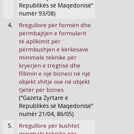
Republikës së Maqedonisë”
numër 93/08)
4.
Rregullore për formën dhe
përmbajtjen e formularit
të aplikimit për
përmbushjen e kërkesave
minimale teknike për
kryerjen e tregtisë dhe
fillimin e një biznesi në një
objekt shitje ose në objekt
tjetër për biznes
(“Gazeta Zyrtare e
Republikës së Maqedonisë”
numër 21/04, 86/05)
5.
Rregullore për kushtet
minimale teknike për