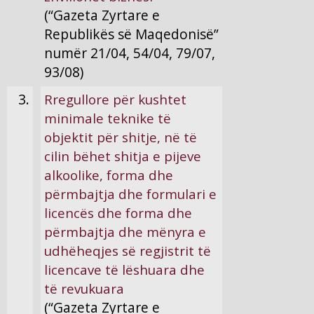
(“Gazeta Zyrtare e
Republikës së Maqedonisë”
numër 21/04, 54/04, 79/07,
93/08)
3.
Rregullore për kushtet
minimale teknike të
objektit për shitje, në të
cilin bëhet shitja e pijeve
alkoolike, forma dhe
përmbajtja dhe formulari e
licencës dhe forma dhe
përmbajtja dhe mënyra e
udhëheqjes së regjistrit të
licencave të lëshuara dhe
të revukuara
(“Gazeta Zyrtare e