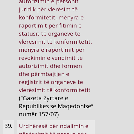
autorizimin e personit
juridik për vlerësim të
konformitetit, mënyra e
raportimit për fitimin e
statusit të organeve të
vlerësimit të konformitetit,
mënyra e raportimit për
revokimin e vendimit të
autorizimit dhe formën
dhe përmbajtjen e
regjistrit të organeve të
vlerësimit të konformitetit
(“Gazeta Zyrtare e
Republikës së Maqedonisë”
numër 157/07)
39.
Urdhëresë për ndalimin e
përdorimit të qeseve për