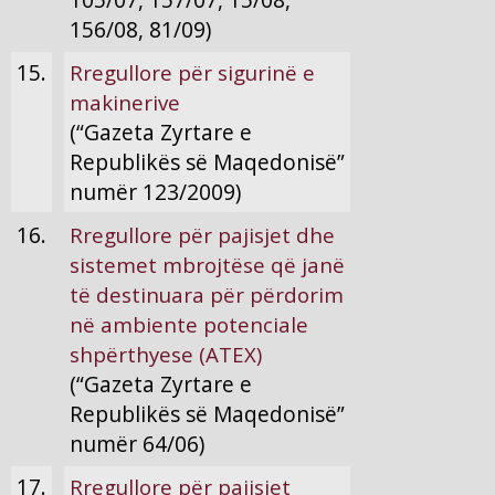
156/08, 81/09)
15.
Rregullore për sigurinë e
makinerive
(“Gazeta Zyrtare e
Republikës së Maqedonisë”
numër 123/2009)
16.
Rregullore për pajisjet dhe
sistemet mbrojtëse që janë
të destinuara për përdorim
në ambiente potenciale
shpërthyese (ATEX)
(“Gazeta Zyrtare e
Republikës së Maqedonisë”
numër 64/06)
17.
Rregullore për pajisjet