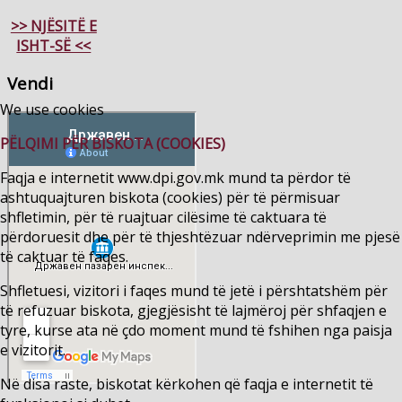
>> NJËSITË E
ISHT-SË <<
Vendi
We use cookies
PËLQIMI PËR BISKOTA (COOKIES)
Faqja e internetit www.dpi.gov.mk mund ta përdor të
ashtuquajturen biskota (cookies) për të përmisuar
shfletimin, për të ruajtuar cilësime të caktuara të
përdoruesit dhe për të thjeshtëzuar ndërveprimin me pjesë
të caktuar të faqes.
Shfletuesi, vizitori i faqes mund të jetë i përshtatshëm për
të refuzuar biskota, gjegjësisht të lajmëroj për shfaqjen e
tyre, kurse ata në çdo moment mund të fshihen nga paisja
e vizitorit.
Në disa raste, biskotat kërkohen që faqja e internetit të