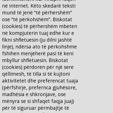
në internet. Këto skedarë teksti
mund të jenë “të përhershëm”
ose “të përkohshëm”. Biskotat
(cookies) të përhershëm mbeten
në kompjuterin tuaj edhe kur e
fikni shfletuesin (ju dilni jashtë
linje), ndërsa ato të përkohshme
fshihen menjëherë pasi të keni
mbyllur shfletuesin. Biskotat
(cookies) përdoren për një sere
qëllimesh, të tilla si të kujtoni
aktivitetet dhe preferencat tuaja
(përfshirje, prefernca gjuhësore,
madhësia e shkronjave, ose
mënyra se si shfaqet faqja juaj)
për të siguruar përmbajtje të