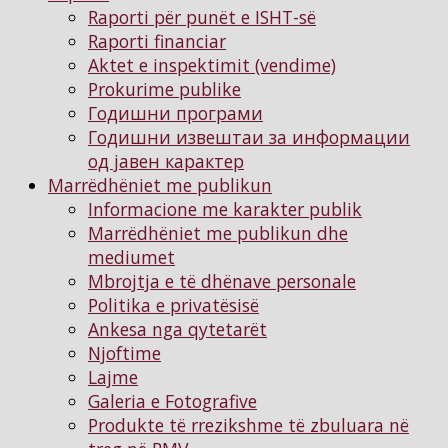
Raporti për punët e ISHT-së
Raporti financiar
Aktet e inspektimit (vendime)
Prokurime publike
Годишни програми
Годишни извештаи за информации
од јавен карактер
Marrëdhëniet me publikun
Informacione me karakter publik
Marrëdhëniet me publikun dhe
mediumet
Mbrojtja e të dhënave personale
Politika e privatësisë
Ankesa nga qytetarët
Njoftimе
Lajme
Galeria e Fotografive
Produkte të rrezikshme të zbuluara në