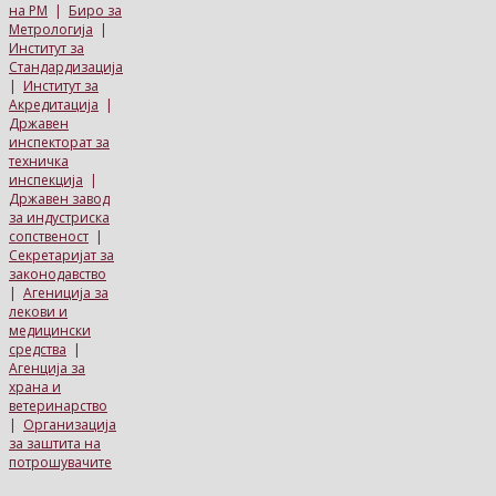
на РМ
|
Биро за
Метрологија
|
Институт за
Стандардизација
|
Институт за
Акредитација
|
Државен
инспекторат за
техничка
инспекција
|
Државен завод
за индустриска
сопственост
|
Секретаријат за
законодавство
|
Агениција за
лекови и
медицински
средства
|
Агенција за
храна и
ветеринарство
|
Организација
за заштита на
потрошувачите