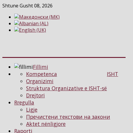
Shtune Gusht 08, 2026
Fillimi
Kompetenca
ISHT
Organizimi
Struktura Organizative e ISHT-së
Drejtori
Rregulla
Ligje
Пречистени текстови на закони
Aktet nënligjore
Raporti