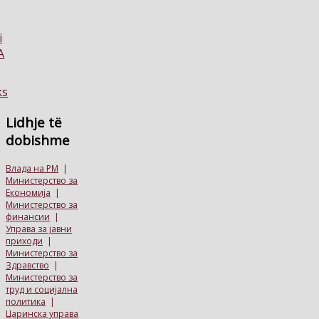
Lidhje
të
dobishme
Влада на РМ
|
Министерство за
Економија
|
Министерство за
финансии
|
Управа за јавни
приходи
|
Министерство за
Здравство
|
Министерство за
труд и социјална
политика
|
Царинска управа