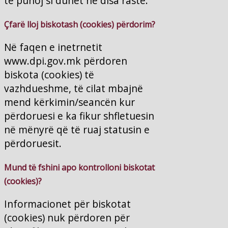
të punoj si duhet në disa raste.
Çfarë lloj biskotash (cookies) përdorim?
Në faqen e inetrnetit
www.dpi.gov.mk përdoren
biskota (cookies) të
vazhdueshme, të cilat mbajnë
mend kërkimin/seancën kur
përdoruesi e ka fikur shfletuesin
në mënyrë që të ruaj statusin e
përdoruesit.
Mund të fshini apo kontrolloni biskotat
(cookies)?
Informacionet për biskotat
(cookies) nuk përdoren për