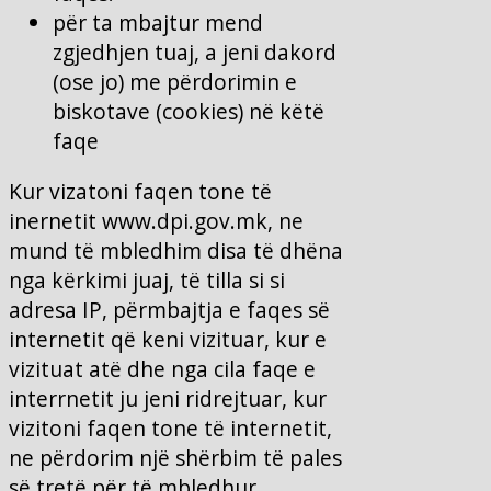
për ta mbajtur mend
zgjedhjen tuaj, a jeni dakord
(ose jo) me përdorimin e
biskotave (cookies) në këtë
faqe
Kur vizatoni faqen tone të
inernetit www.dpi.gov.mk, ne
mund të mbledhim disa të dhëna
nga kërkimi juaj, të tilla si si
adresa IP, përmbajtja e faqes së
internetit që keni vizituar, kur e
vizituat atë dhe nga cila faqe e
interrnetit ju jeni ridrejtuar, kur
vizitoni faqen tone të internetit,
ne përdorim një shërbim të pales
së tretë për të mbledhur