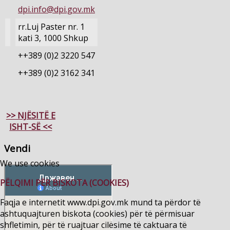
dpi.info@dpi.gov.mk
rr.Luj Paster nr. 1
kati 3, 1000 Shkup
++389 (0)2 3220 547
++389 (0)2 3162 341
>> NJËSITË E
ISHT-SË <<
Vendi
We use cookies
PËLQIMI PËR BISKOTA (COOKIES)
Faqja e internetit www.dpi.gov.mk mund ta përdor të
ashtuquajturen biskota (cookies) për të përmisuar
shfletimin, për të ruajtuar cilësime të caktuara të