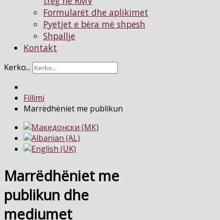
treg në RMV
Formularët dhe aplikimet
Pyetjet e bëra më shpesh
Shpallje
Kontakt
Kerko...
Fillimi
Marrëdhëniet me publikun
Marrëdhëniet me
publikun dhe
mediumet