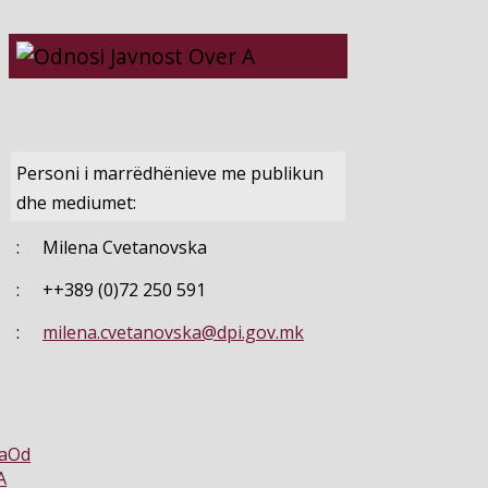
Personi i marrëdhënieve me publikun
dhe mediumet:
:
Milena Cvetanovska
:
++389 (0)72 250 591
:
milena.cvetanovska@dpi.gov.mk