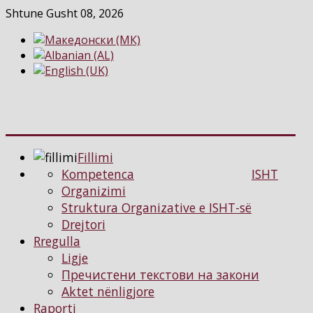
Shtune Gusht 08, 2026
Fillimi
Kompetenca
ISHT
Organizimi
Struktura Organizative e ISHT-së
Drejtori
Rregulla
Ligje
Пречистени текстови на закони
Aktet nënligjore
Raporti