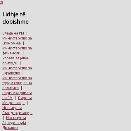
Lidhje
të
dobishme
Влада на РМ
|
Министерство за
Економија
|
Министерство за
финансии
|
Управа за јавни
приходи
|
Министерство за
Здравство
|
Министерство за
труд и социјална
политика
|
Царинска управа
на РМ
|
Биро за
Метрологија
|
Институт за
Стандардизација
|
Институт за
Акредитација
|
Државен