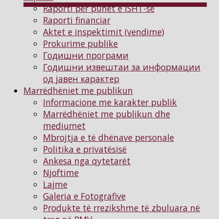
Raporti për punët e ISHT-së
Raporti financiar
Aktet e inspektimit (vendime)
Prokurime publike
Годишни програми
Годишни извештаи за информации
од јавен карактер
Marrëdhëniet me publikun
Informacione me karakter publik
Marrëdhëniet me publikun dhe
mediumet
Mbrojtja e të dhënave personale
Politika e privatësisë
Ankesa nga qytetarët
Njoftimе
Lajme
Galeria e Fotografive
Produkte të rrezikshme të zbuluara në