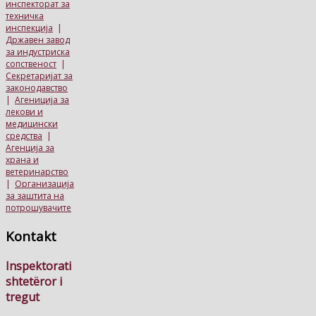
инспекторат за
техничка
инспекција
|
Државен завод
за индустриска
сопственост
|
Секретаријат за
законодавство
|
Агениција за
лекови и
медицински
средства
|
Агенција за
храна и
ветеринарство
|
Организација
за заштита на
потрошувачите
Kontakt
Inspektorati
shtetëror i
tregut