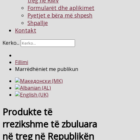
treg në RMV
Formularët dhe aplikimet
Pyetjet e bëra më shpesh
Shpallje
Kontakt
Kerko...
Fillimi
Marrëdhëniet me publikun
Produkte të
rrezikshme të zbuluara
në treg në Republikën