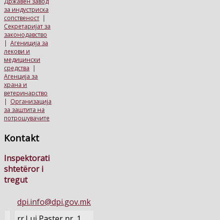
Државен завод
за индустриска
сопственост
|
Секретаријат за
законодавство
|
Агениција за
лекови и
медицински
средства
|
Агенција за
храна и
ветеринарство
|
Организација
за заштита на
потрошувачите
Kontakt
Inspektorati
shtetëror i
tregut
dpi.info@dpi.gov.mk
rr.Luj Paster nr. 1