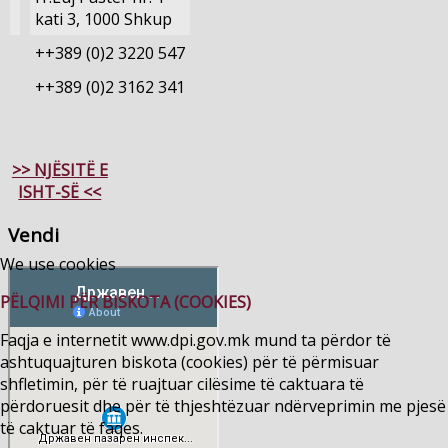
kati 3, 1000 Shkup
++389 (0)2 3220 547
++389 (0)2 3162 341
>> NJËSITË E
ISHT-SË <<
Vendi
We use cookies
PËLQIMI PËR BISKOTA (COOKIES)
Faqja e internetit www.dpi.gov.mk mund ta përdor të
ashtuquajturen biskota (cookies) për të përmisuar
shfletimin, për të ruajtuar cilësime të caktuara të
përdoruesit dhe për të thjeshtëzuar ndërveprimin me pjesë
të caktuar të faqes.