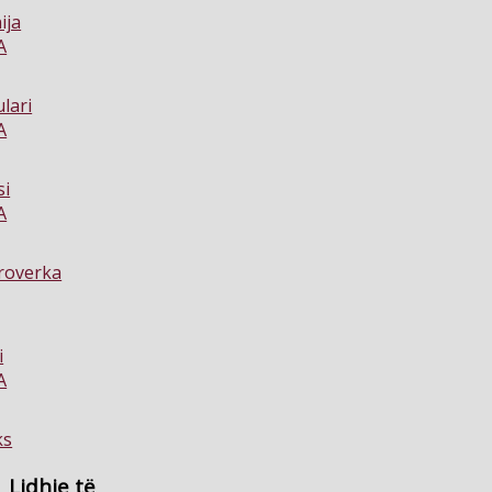
Lidhje
të