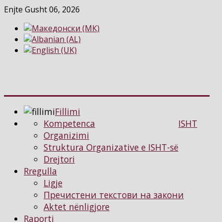
Enjte Gusht 06, 2026
Fillimi
Kompetenca
ISHT
Organizimi
Struktura Organizative e ISHT-së
Drejtori
Rregulla
Ligje
Пречистени текстови на закони
Aktet nënligjore
Raporti