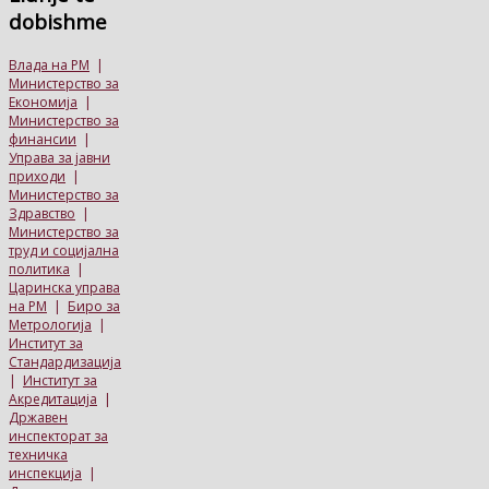
dobishme
Влада на РМ
|
Министерство за
Економија
|
Министерство за
финансии
|
Управа за јавни
приходи
|
Министерство за
Здравство
|
Министерство за
труд и социјална
политика
|
Царинска управа
на РМ
|
Биро за
Метрологија
|
Институт за
Стандардизација
|
Институт за
Акредитација
|
Државен
инспекторат за
техничка
инспекција
|