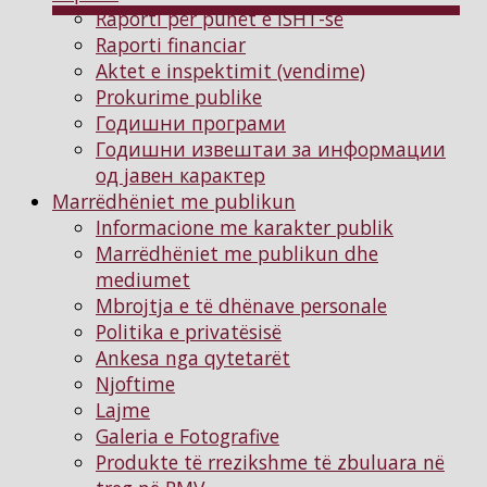
Raporti për punët e ISHT-së
Raporti financiar
Aktet e inspektimit (vendime)
Prokurime publike
Годишни програми
Годишни извештаи за информации
од јавен карактер
Marrëdhëniet me publikun
Informacione me karakter publik
Marrëdhëniet me publikun dhe
mediumet
Mbrojtja e të dhënave personale
Politika e privatësisë
Ankesa nga qytetarët
Njoftimе
Lajme
Galeria e Fotografive
Produkte të rrezikshme të zbuluara në