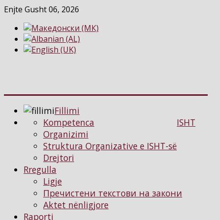
Enjte Gusht 06, 2026
Fillimi
Kompetenca
ISHT
Organizimi
Struktura Organizative e ISHT-së
Drejtori
Rregulla
Ligje
Пречистени текстови на закони
Aktet nënligjore
Raporti