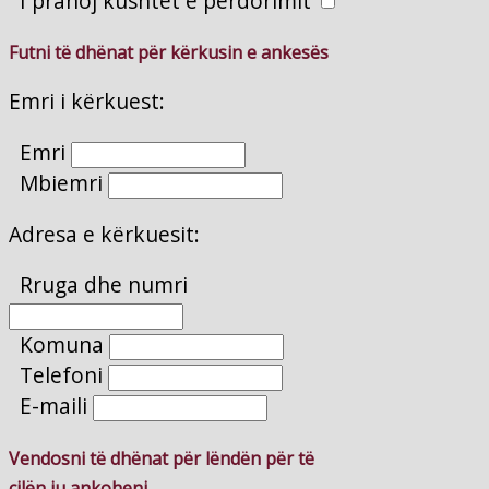
I pranoj kushtet e përdorimit
Futni të dhënat për kërkusin e ankesës
Emri i kërkuest:
Emri
Mbiemri
Adresa e kërkuesit:
Rruga dhe numri
Komuna
Telefoni
E-maili
Vendosni të dhënat për lëndën për të
cilën ju ankoheni