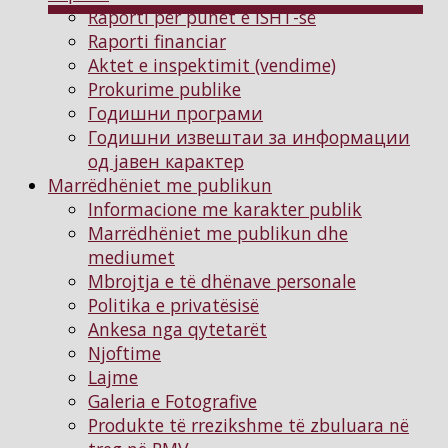
Raporti për punët e ISHT-së
Raporti financiar
Aktet e inspektimit (vendime)
Prokurime publike
Годишни програми
Годишни извештаи за информации
од јавен карактер
Marrëdhëniet me publikun
Informacione me karakter publik
Marrëdhëniet me publikun dhe
mediumet
Mbrojtja e të dhënave personale
Politika e privatësisë
Ankesa nga qytetarët
Njoftimе
Lajme
Galeria e Fotografive
Produkte të rrezikshme të zbuluara në