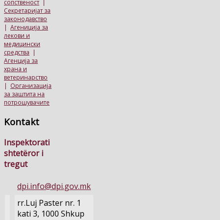
сопственост
|
Секретаријат за
законодавство
|
Агениција за
лекови и
медицински
средства
|
Агенција за
храна и
ветеринарство
|
Организација
за заштита на
потрошувачите
Kontakt
Inspektorati
shtetëror i
tregut
dpi.info@dpi.gov.mk
rr.Luj Paster nr. 1
kati 3, 1000 Shkup