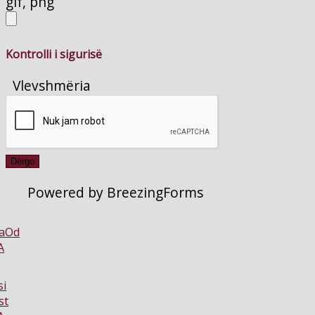
gif, png
Kontrolli i sigurisë
Vlevshmëria
Dërgo
Powered by BreezingForms