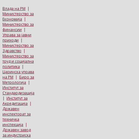
Влада на РМ
|
Министерство за
Економија
|
Министерство за
финансии
|
Управа за јавни
приходи
|
Министерство за
Здравство
|
Министерство за
труд и социјална
политика
|
Царинска управа
на РМ
|
Биро за
Метрологија
|
Институт за
Стандардизација
|
Институт за
Акредитација
|
Државен
инспекторат за
техничка
инспекција
|
Државен завод
за индустриска