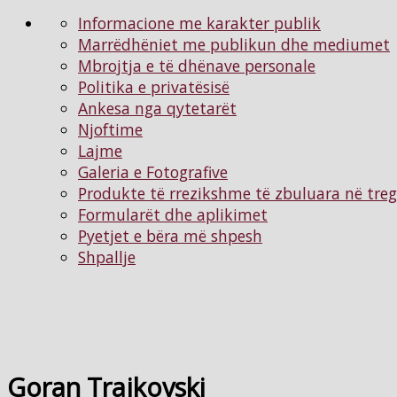
Informacione me karakter publik
Marrëdhëniet me publikun dhe mediumet
Mbrojtja e të dhënave personale
Politika e privatësisë
Ankesa nga qytetarët
Njoftimе
Lajme
Galeria e Fotografive
Produkte të rrezikshme të zbuluara në tre
Formularët dhe aplikimet
Pyetjet e bëra më shpesh
Shpallje
Goran Trajkovski