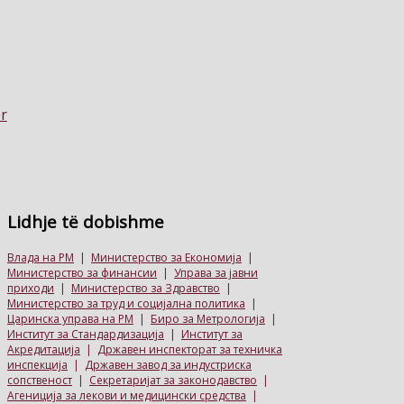
Lidhje
të dobishme
Влада на РМ
|
Министерство за Економија
|
Министерство за финансии
|
Управа за јавни
приходи
|
Министерство за Здравство
|
Министерство за труд и социјална политика
|
Царинска управа на РМ
|
Биро за Метрологија
|
Институт за Стандардизација
|
Институт за
Акредитација
|
Државен инспекторат за техничка
инспекција
|
Државен завод за индустриска
сопственост
|
Секретаријат за законодавство
|
Агениција за лекови и медицински средства
|