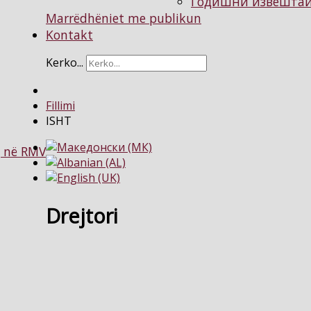
Годишни извештаи 
Marrëdhëniet me publikun
Kontakt
Kerko...
Fillimi
ISHT
g në RMV
Drejtori