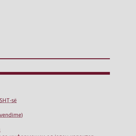
ISHT-së
(vendime)
и