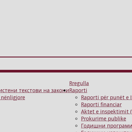
Rregulla
истени текстови на закони
Raporti
 nënligjore
Raporti për punët e 
Raporti financiar
Aktet e inspektimit 
Prokurime publike
Годишни програм