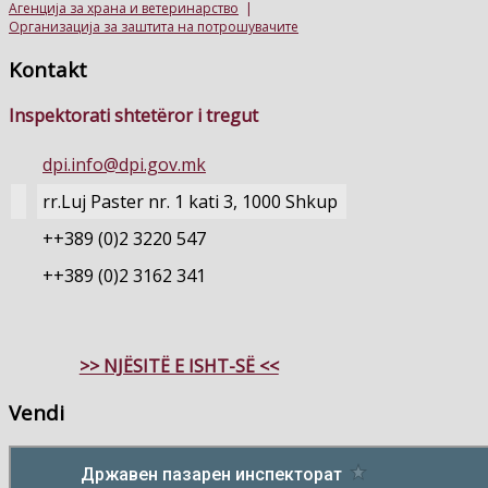
Агенција за храна и ветеринарство
|
Организација за заштита на потрошувачите
Kontakt
Inspektorati shtetëror i tregut
dpi.info@dpi.gov.mk
rr.Luj Paster nr. 1 kati 3, 1000 Shkup
++389 (0)2 3220 547
++389 (0)2 3162 341
>> NJËSITË E ISHT-SË <<
Vendi