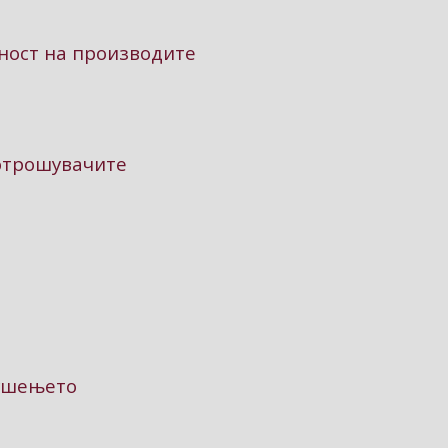
ност на производите
потрошувачите
пушењето