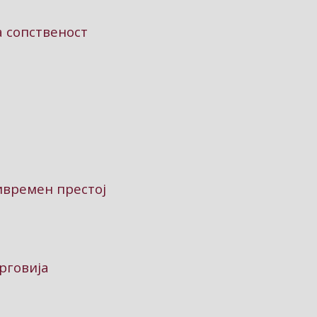
а сопственост
ивремен престој
рговија