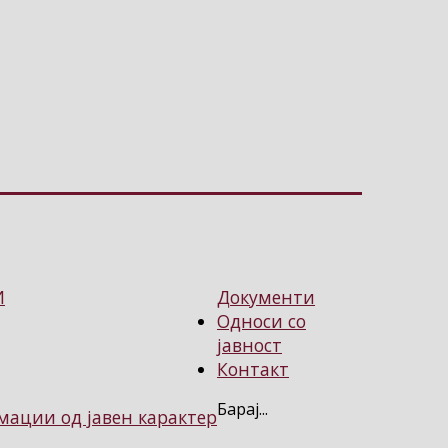
И
Документи
Односи со
јавност
Контакт
Барај...
ации од јавен карактер