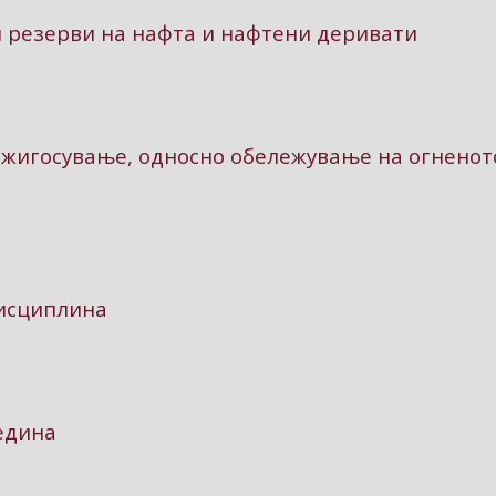
 резерви на нафта и нафтени деривати
 жигосување, односно обележување на огненот
дисциплина
едина