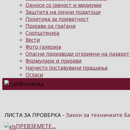
Односи со јавност и медиуми
Заштита на лични податоци
Политика за приватност
Пријава од граѓани
Соопштенија
Вести
Фото галерија
Опасни производи откриени на пазарот
Формулари и пријави
Најчесто поставувани прашања
Огласи
ЛИСТА ЗА ПРОВЕРКА -
Закон за техничките б
ПРЕВЗЕМЕТЕ...