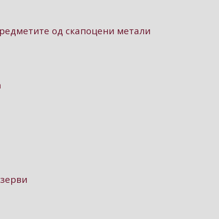
предметите од скапоцени метали
а
езерви