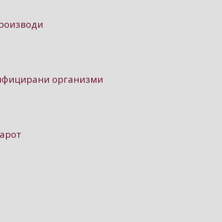
производи
дифицирани организми
зарот