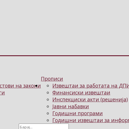
Прописи
стови на закони
Извештаи за работата на ДП
ти
Финансиски извештаи
Инспекциски акти (решенија)
Јавни набавки
Годишни програми
Годишни извештаи за информ