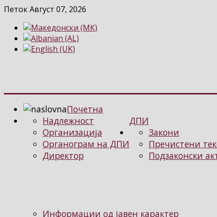
Петок Август 07, 2026
Почетна
Надлежност
ДПИ
Организација
Закони
Органограм на ДПИ
Пречистени тек
Директор
Подзаконски ак
Информации од јавен карактер