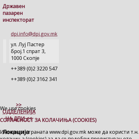
Државен
пазарен
инспекторат
dpi.info@dpi.gov.mk
ул. Луј Пастер
број.1 спрат 3,
1000 Скопје
++389 (0)2 3220 547
++389 (0)2 3162 341
>>
We use cookies
ОДДЕЛЕНИЈА
НА ДПИ <<
СОГЛАСНОСТ ЗА КОЛАЧИЊА (COOKIES)
Локација
Интернет страната www.dpi.gov.mk може да користи т.н.
колачиња (cookies) за да се подобри прелистувањето,