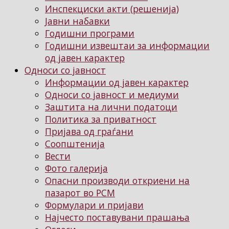
Инспекциски акти (решенија)
Јавни набавки
Годишни програми
Годишни извештаи за информации
од јавен карактер
Односи со јавност
Информации од јавен карактер
Односи со јавност и медиуми
Заштита на лични податоци
Политика за приватност
Пријава од граѓани
Соопштенија
Вести
Фото галерија
Опасни производи откриени на
пазарот во РСМ
Формулари и пријави
Најчесто поставувани прашања