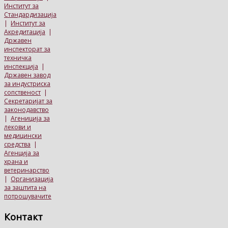
Институт за
Стандардизација
|
Институт за
Акредитација
|
Државен
инспекторат за
техничка
инспекција
|
Државен завод
за индустриска
сопственост
|
Секретаријат за
законодавство
|
Агениција за
лекови и
медицински
средства
|
Агенција за
храна и
ветеринарство
|
Организација
за заштита на
потрошувачите
Контакт