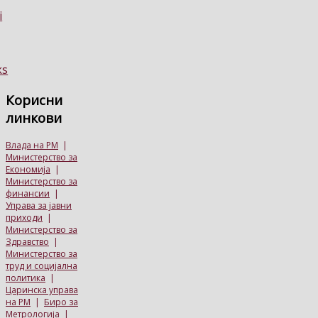
Корисни
линкови
Влада на РМ
|
Министерство за
Економија
|
Министерство за
финансии
|
Управа за јавни
приходи
|
Министерство за
Здравство
|
Министерство за
труд и социјална
политика
|
Царинска управа
на РМ
|
Биро за
Метрологија
|