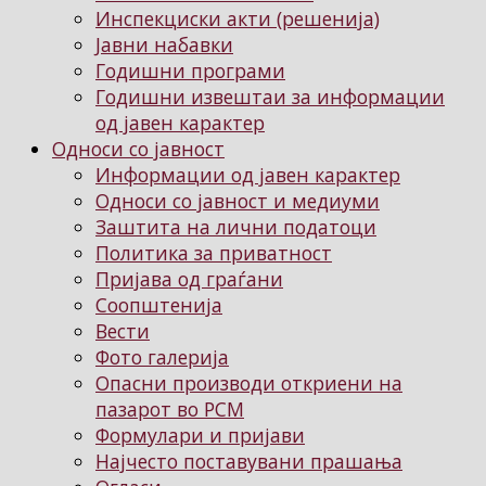
Инспекциски акти (решенија)
Јавни набавки
Годишни програми
Годишни извештаи за информации
од јавен карактер
Односи со јавност
Информации од јавен карактер
Односи со јавност и медиуми
Заштита на лични податоци
Политика за приватност
Пријава од граѓани
Соопштенија
Вести
Фото галерија
Опасни производи откриени на
пазарот во РСМ
Формулари и пријави
Најчесто поставувани прашања