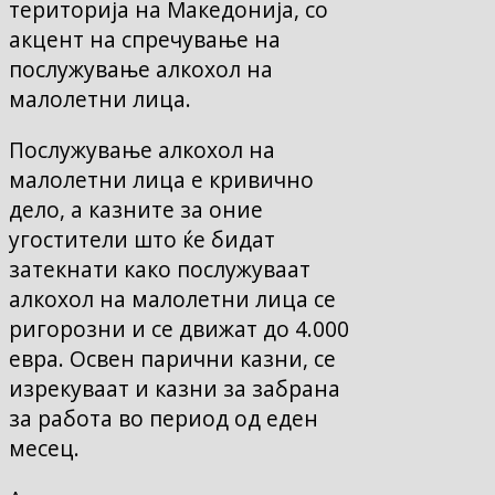
територија на Македонија, со
акцент на спречување на
послужување алкохол на
малолетни лица.
Послужување алкохол на
малолетни лица е кривично
дело, а казните за оние
угостители што ќе бидат
затекнати како послужуваат
алкохол на малолетни лица се
ригорозни и се движат до 4.000
евра. Освен парични казни, се
изрекуваат и казни за забрана
за работа во период од еден
месец.