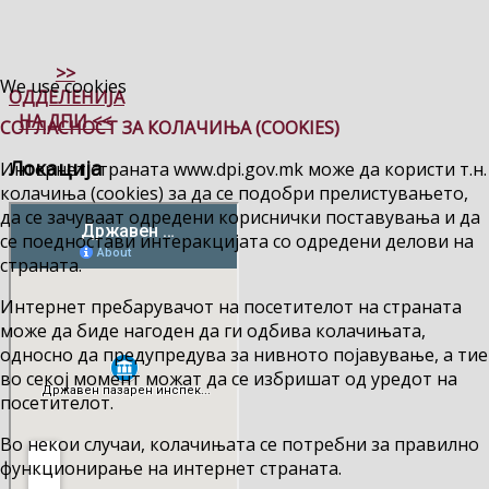
>>
We use cookies
ОДДЕЛЕНИЈА
НА ДПИ <<
СОГЛАСНОСТ ЗА КОЛАЧИЊА (COOKIES)
Локација
Интернет страната www.dpi.gov.mk може да користи т.н.
колачиња (cookies) за да се подобри прелистувањето,
да се зачуваат одредени кориснички поставувања и да
се поедностави интеракцијата со одредени делови на
страната.
Интернет пребарувачот на посетителот на страната
може да биде нагоден да ги одбива колачињата,
односно да предупредува за нивното појавување, а тие
во секој момент можат да се избришат од уредот на
посетителот.
Во некои случаи, колачињата се потребни за правилно
функционирање на интернет страната.