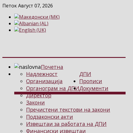
Петок Август 07, 2026
Почетна
Надлежност
ДПИ
Организација
Прописи
Органограм на ДПИ
Документи
Директор
Закони
Пречистени текстови на закони
Подзаконски акти
Извештаи за работата на ДПИ
Финансиски извештаи