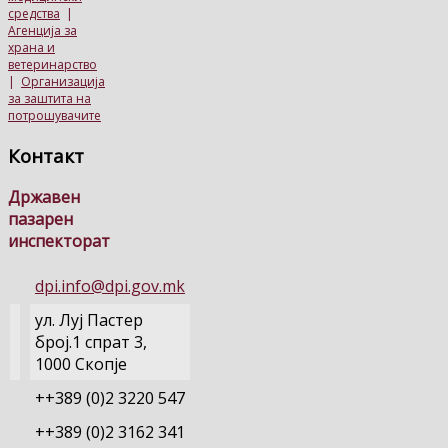
средства
|
Агенција за
храна и
ветеринарство
|
Организација
за заштита на
потрошувачите
Контакт
Државен
пазарен
инспекторат
dpi.info@dpi.gov.mk
ул. Луј Пастер
број.1 спрат 3,
1000 Скопје
++389 (0)2 3220 547
++389 (0)2 3162 341