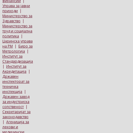
финансии
|
Управа за јавни
приходи
|
Министерство за
Здравство
|
Министерство за
труд и социјална
политика
|
Царинска управа
на РМ
|
Биро за
Метрологија
|
Институт за
Стандардизација
|
Институт за
Акредитација
|
Државен
инспекторат за
техничка
инспекција
|
Државен завод
за индустриска
сопственост
|
Секретаријат за
законодавство
|
Агениција за
лекови и
медицински