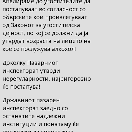
Апелираме до угостителите да
постапуваат во согласност со
обврските кои произлегуваат
од Законот за угостителска
дејност, по кој се должни да ја
утврдат возраста на лицето на
кое се послужува алкохол!
Доколку Пазарниот
инспекторат утврди
нерегуларности, најригорозно
ќе постапува!
Државниот пазарен
инспекторат заедно со
останатите надлежни
институции и понатаму ќе
продолжи да спроведува