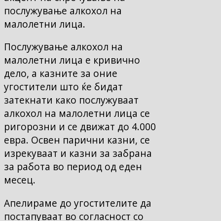
послужување алкохол на
малолетни лица.
Послужување алкохол на
малолетни лица е кривично
дело, а казните за оние
угостители што ќе бидат
затекнати како послужуваат
алкохол на малолетни лица се
ригорозни и се движат до 4.000
евра. Освен парични казни, се
изрекуваат и казни за забрана
за работа во период од еден
месец.
Апелираме до угостителите да
постапуваат во согласност со