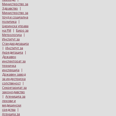
Министерство за
Здравство
|
Министерство за
труд и социјална
политика
|
Царинска управа
на РМ
|
Биро за
Метрологија
|
Институт за
Стандардизација
|
Институт за
Акредитација
|
Државен
инспекторат за
техничка
инспекција
|
Државен завод
за индустриска
сопственост
|
Секретаријат за
законодавство
|
Агениција за
лекови и
медицински
средства
|
Агенција за