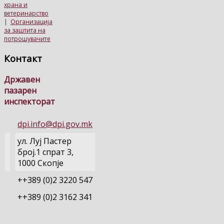
храна и
ветеринарство
|
Организација
за заштита на
потрошувачите
Контакт
Државен
пазарен
инспекторат
dpi.info@dpi.gov.mk
ул. Луј Пастер
број.1 спрат 3,
1000 Скопје
++389 (0)2 3220 547
++389 (0)2 3162 341