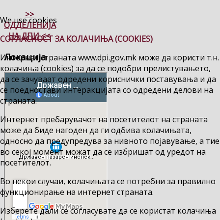
>>
We use cookies
ОДДЕЛЕНИЈА
НА ДПИ <<
СОГЛАСНОСТ ЗА КОЛАЧИЊА (COOKIES)
Локација
Интернет страната www.dpi.gov.mk може да користи т.н.
колачиња (cookies) за да се подобри прелистувањето,
да се зачуваат одредени кориснички поставувања и да
се поедностави интеракцијата со одредени делови на
страната.
Интернет пребарувачот на посетителот на страната
може да биде нагоден да ги одбива колачињата,
односно да предупредува за нивното појавување, а тие
во секој момент можат да се избришат од уредот на
посетителот.
Во некои случаи, колачињата се потребни за правилно
функционирање на интернет страната.
Изберете дали се согласувате да се користат колачиња