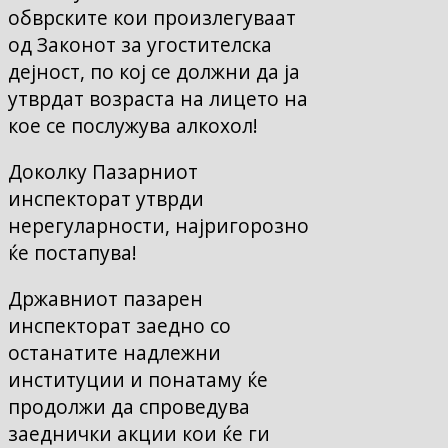
обврските кои произлегуваат
од Законот за угостителска
дејност, по кој се должни да ја
утврдат возраста на лицето на
кое се послужува алкохол!
Доколку Пазарниот
инспекторат утврди
нерегуларности, најригорозно
ќе постапува!
Државниот пазарен
инспекторат заедно со
останатите надлежни
институции и понатаму ќе
продолжи да спроведува
заеднички акции кои ќе ги