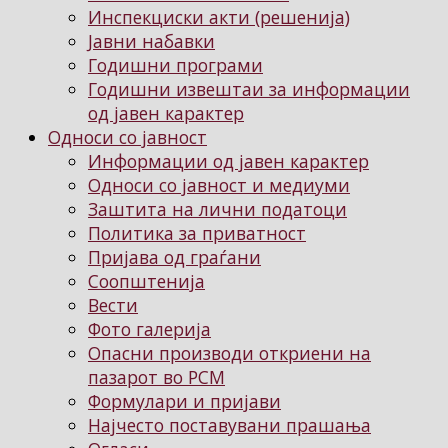
Инспекциски акти (решенија)
Јавни набавки
Годишни програми
Годишни извештаи за информации
од јавен карактер
Односи со јавност
Информации од јавен карактер
Односи со јавност и медиуми
Заштита на лични податоци
Политика за приватност
Пријава од граѓани
Соопштенија
Вести
Фото галерија
Опасни производи откриени на
пазарот во РСМ
Формулари и пријави
Најчесто поставувани прашања