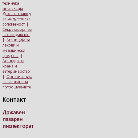
техничка
инспекција
|
Државен завод
за индустриска
сопственост
|
Секретаријат за
законодавство
|
Агениција за
лекови и
медицински
средства
|
Агенција за
храна и
ветеринарство
|
Организација
за заштита на
потрошувачите
Контакт
Државен
пазарен
инспекторат