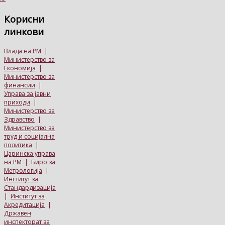
Корисни
линкови
Влада на РМ
|
Министерство за
Економија
|
Министерство за
финансии
|
Управа за јавни
приходи
|
Министерство за
Здравство
|
Министерство за
труд и социјална
политика
|
Царинска управа
на РМ
|
Биро за
Метрологија
|
Институт за
Стандардизација
|
Институт за
Акредитација
|
Државен
инспекторат за