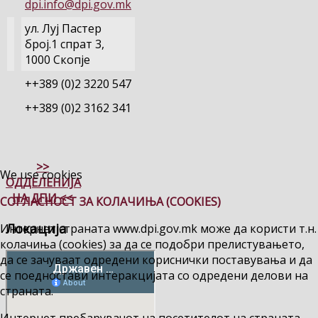
dpi.info@dpi.gov.mk
ул. Луј Пастер
број.1 спрат 3,
1000 Скопје
++389 (0)2 3220 547
++389 (0)2 3162 341
>>
We use cookies
ОДДЕЛЕНИЈА
НА ДПИ <<
СОГЛАСНОСТ ЗА КОЛАЧИЊА (COOKIES)
Локација
Интернет страната www.dpi.gov.mk може да користи т.н.
колачиња (cookies) за да се подобри прелистувањето,
да се зачуваат одредени кориснички поставувања и да
се поедностави интеракцијата со одредени делови на
страната.