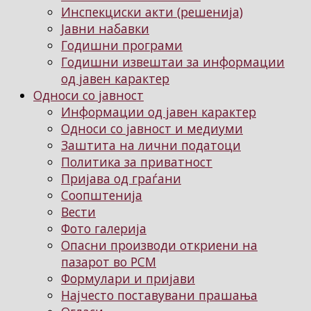
Инспекциски акти (решенија)
Јавни набавки
Годишни програми
Годишни извештаи за информации
од јавен карактер
Односи со јавност
Информации од јавен карактер
Односи со јавност и медиуми
Заштита на лични податоци
Политика за приватност
Пријава од граѓани
Соопштенија
Вести
Фото галерија
Опасни производи откриени на
пазарот во РСМ
Формулари и пријави
Најчесто поставувани прашања