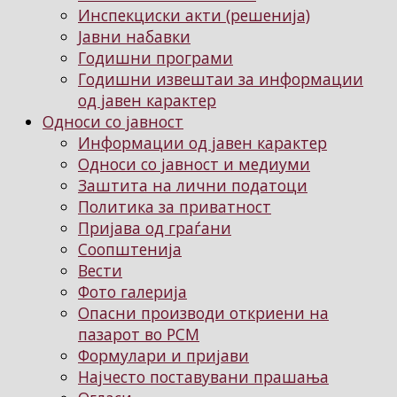
Инспекциски акти (решенија)
Јавни набавки
Годишни програми
Годишни извештаи за информации
од јавен карактер
Односи со јавност
Информации од јавен карактер
Односи со јавност и медиуми
Заштита на лични податоци
Политика за приватност
Пријава од граѓани
Соопштенија
Вести
Фото галерија
Опасни производи откриени на
пазарот во РСМ
Формулари и пријави
Најчесто поставувани прашања