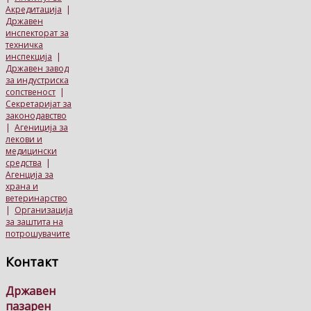
Акредитација
|
Државен
инспекторат за
техничка
инспекција
|
Државен завод
за индустриска
сопственост
|
Секретаријат за
законодавство
|
Агениција за
лекови и
медицински
средства
|
Агенција за
храна и
ветеринарство
|
Организација
за заштита на
потрошувачите
Контакт
Државен
пазарен