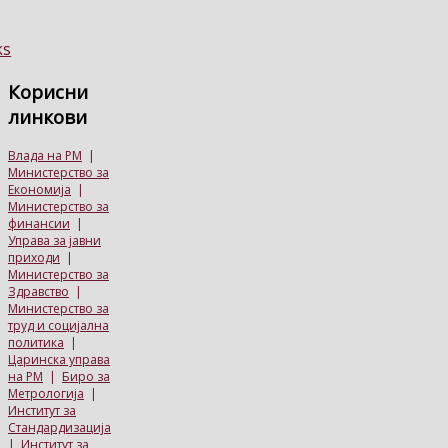
Корисни
линкови
Влада на РМ
|
Министерство за
Економија
|
Министерство за
финансии
|
Управа за јавни
приходи
|
Министерство за
Здравство
|
Министерство за
труд и социјална
политика
|
Царинска управа
на РМ
|
Биро за
Метрологија
|
Институт за
Стандардизација
|
Институт за