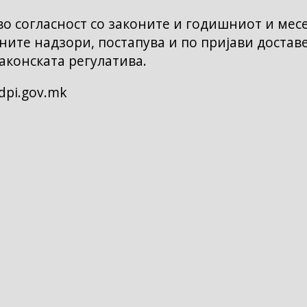
о согласност со законите и годишниот и мес
ните надзори, постапува и по пријави достав
аконската регулатива.
dpi.gov.mk