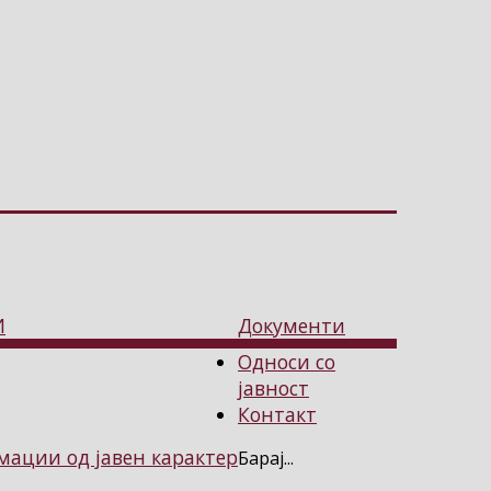
И
Документи
Односи со
јавност
Контакт
ации од јавен карактер
Барај...