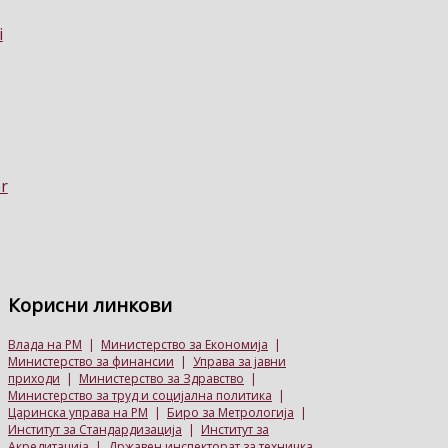
Корисни
линкови
Влада на РМ
|
Министерство за Економија
|
Министерство за финансии
|
Управа за јавни
приходи
|
Министерство за Здравство
|
Министерство за труд и социјална политика
|
Царинска управа на РМ
|
Биро за Метрологија
|
Институт за Стандардизација
|
Институт за
Акредитација
|
Државен инспекторат за техничка