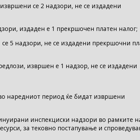
извршени се 2 надзори, не се издадени
зори, издаден е 1 прекршочен платен налог;
се 5 надзори, не се издадени прекршочни п
едлози, извршен е 1 надзор, не се издадени
 во наредниот период ќе бидат извршени
инуирани инспекциски надзори во рамките н
есурси, за тековно постапување и спроведув