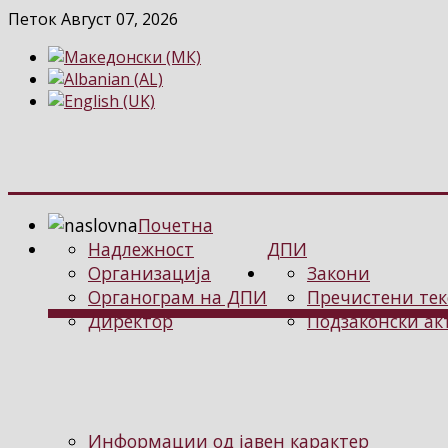
Петок Август 07, 2026
Почетна
Надлежност
ДПИ
Организација
Закони
Органограм на ДПИ
Пречистени тек
Директор
Подзаконски ак
Информации од јавен карактер