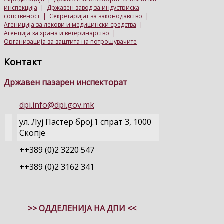
инспекција
|
Државен завод за индустриска
сопственост
|
Секретаријат за законодавство
|
Агениција за лекови и медицински средства
|
Агенција за храна и ветеринарство
|
Организација за заштита на потрошувачите
Контакт
Државен пазарен инспекторат
dpi.info@dpi.gov.mk
ул. Луј Пастер број.1 спрат 3, 1000
Скопје
++389 (0)2 3220 547
++389 (0)2 3162 341
>> ОДДЕЛЕНИЈА НА ДПИ <<