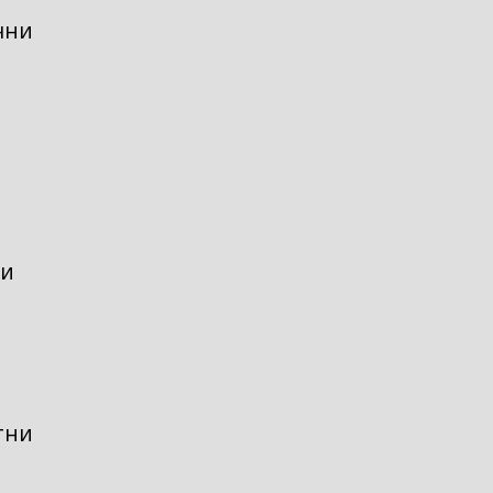
чни
ни
тни