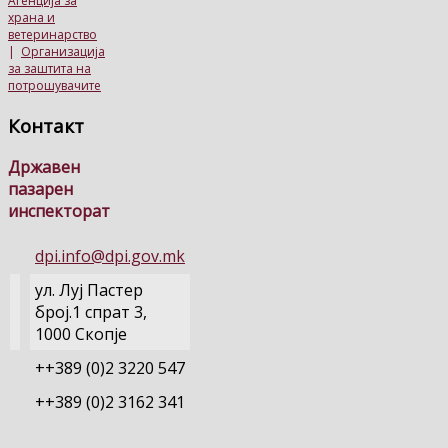
Агенција за
храна и
ветеринарство
|
Организација
за заштита на
потрошувачите
Контакт
Државен
пазарен
инспекторат
dpi.info@dpi.gov.mk
ул. Луј Пастер
број.1 спрат 3,
1000 Скопје
++389 (0)2 3220 547
++389 (0)2 3162 341