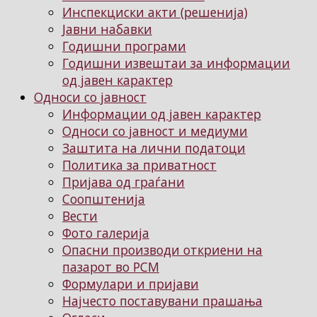
Инспекциски акти (решенија)
Јавни набавки
Годишни програми
Годишни извештаи за информации
од јавен карактер
Односи со јавност
Информации од јавен карактер
Односи со јавност и медиуми
Заштита на лични податоци
Политика за приватност
Пријава од граѓани
Соопштенија
Вести
Фото галерија
Опасни производи откриени на
пазарот во РСМ
Формулари и пријави
Најчесто поставувани прашања