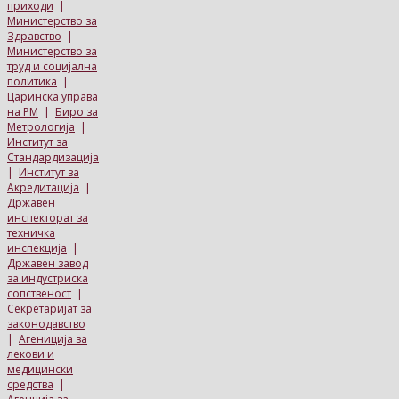
приходи
|
Министерство за
Здравство
|
Министерство за
труд и социјална
политика
|
Царинска управа
на РМ
|
Биро за
Метрологија
|
Институт за
Стандардизација
|
Институт за
Акредитација
|
Државен
инспекторат за
техничка
инспекција
|
Државен завод
за индустриска
сопственост
|
Секретаријат за
законодавство
|
Агениција за
лекови и
медицински
средства
|