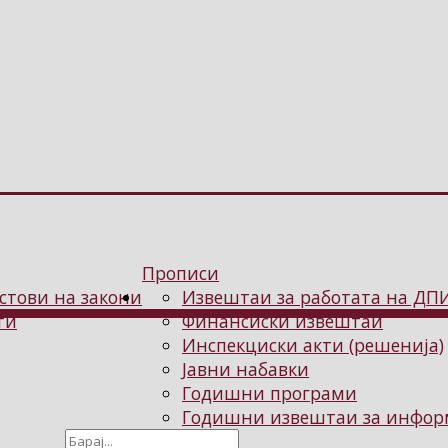
Прописи
стови на закони
Извештаи за работата на ДП
ти
Финансиски извештаи
Инспекциски акти (решенија)
Јавни набавки
Годишни програми
Годишни извештаи за информ