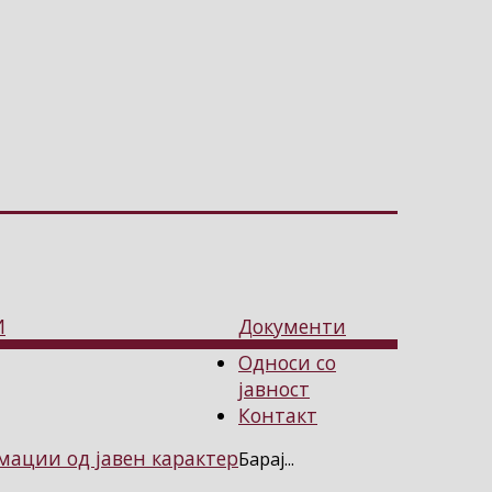
И
Документи
Односи со
јавност
Контакт
ации од јавен карактер
Барај...