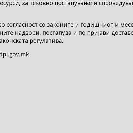
есурси, за тековно постапување и спроведув
о согласност со законите и годишниот и мес
ните надзори, постапува и по пријави достав
аконската регулатива.
dpi.gov.mk