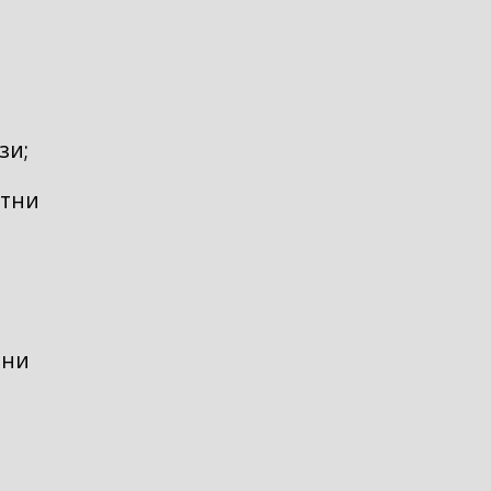
зи;
атни
чни