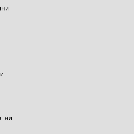
чни
ни
атни