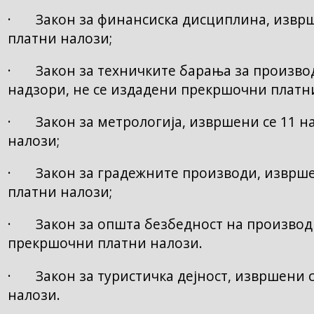
· Закон за финансиска дисциплина, изврше
платни налози;
· Закон за техничките барања за производ
надзори, не се издадени прекршочни платн
· Закон за метрологија, извршени се 11 н
налози;
· Закон за градежните производи, изврше
платни налози;
· Закон за општа безбедност на производи
прекршочни платни налози.
· Закон за туристичка дејност, извршени с
налози.