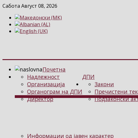
Сабота Август 08, 2026
Почетна
Надлежност
ДПИ
Организација
Закони
Органограм на ДПИ
Пречистени тек
Директор
Подзаконски ак
Информации од јавен карактер