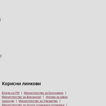
Корисни
линкови
Влада на РМ
|
Министерство за Економија
|
Министерство за финансии
|
Управа за јавни
приходи
|
Министерство за Здравство
|
Министерство за труд и социјална политика
|