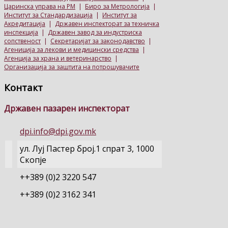
Царинска управа на РМ
|
Биро за Метрологија
|
Институт за Стандардизација
|
Институт за
Акредитација
|
Државен инспекторат за техничка
инспекција
|
Државен завод за индустриска
сопственост
|
Секретаријат за законодавство
|
Агениција за лекови и медицински средства
|
Агенција за храна и ветеринарство
|
Организација за заштита на потрошувачите
Контакт
Државен пазарен инспекторат
dpi.info@dpi.gov.mk
ул. Луј Пастер број.1 спрат 3, 1000
Скопје
++389 (0)2 3220 547
++389 (0)2 3162 341