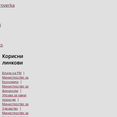
Корисни
линкови
Влада на РМ
|
Министерство за
Економија
|
Министерство за
финансии
|
Управа за јавни
приходи
|
Министерство за
Здравство
|
Министерство за