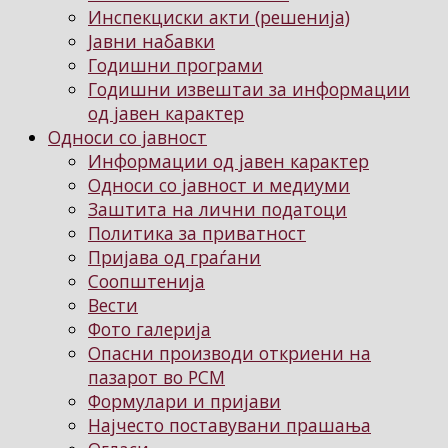
Инспекциски акти (решенија)
Јавни набавки
Годишни програми
Годишни извештаи за информации
од јавен карактер
Односи со јавност
Информации од јавен карактер
Односи со јавност и медиуми
Заштита на лични податоци
Политика за приватност
Пријава од граѓани
Соопштенија
Вести
Фото галерија
Опасни производи откриени на
пазарот во РСМ
Формулари и пријави
Најчесто поставувани прашања