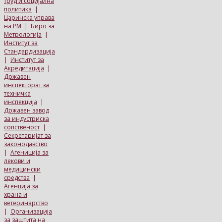
труд и социјална
политика
|
Царинска управа
на РМ
|
Биро за
Метрологија
|
Институт за
Стандардизација
|
Институт за
Акредитација
|
Државен
инспекторат за
техничка
инспекција
|
Државен завод
за индустриска
сопственост
|
Секретаријат за
законодавство
|
Агениција за
лекови и
медицински
средства
|
Агенција за
храна и
ветеринарство
|
Организација
за заштита на