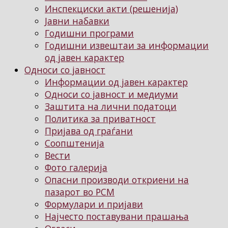
Инспекциски акти (решенија)
Јавни набавки
Годишни програми
Годишни извештаи за информации
од јавен карактер
Односи со јавност
Информации од јавен карактер
Односи со јавност и медиуми
Заштита на лични податоци
Политика за приватност
Пријава од граѓани
Соопштенија
Вести
Фото галерија
Опасни производи откриени на
пазарот во РСМ
Формулари и пријави
Најчесто поставувани прашања