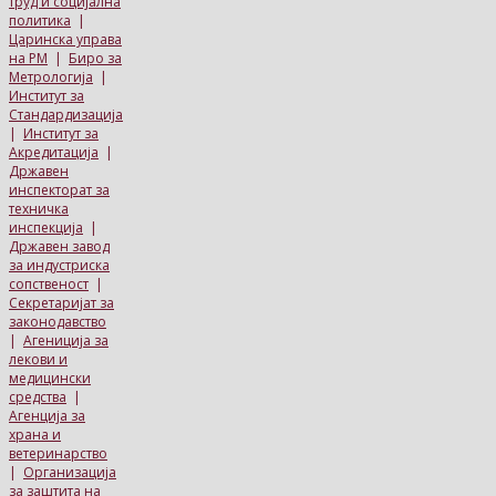
труд и социјална
политика
|
Царинска управа
на РМ
|
Биро за
Метрологија
|
Институт за
Стандардизација
|
Институт за
Акредитација
|
Државен
инспекторат за
техничка
инспекција
|
Државен завод
за индустриска
сопственост
|
Секретаријат за
законодавство
|
Агениција за
лекови и
медицински
средства
|
Агенција за
храна и
ветеринарство
|
Организација
за заштита на