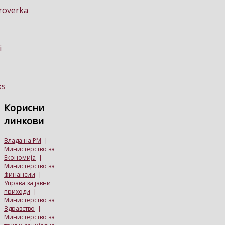
Корисни
линкови
Влада на РМ
|
Министерство за
Економија
|
Министерство за
финансии
|
Управа за јавни
приходи
|
Министерство за
Здравство
|
Министерство за