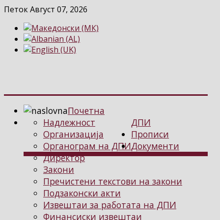
Петок Август 07, 2026
Почетна
Надлежност
ДПИ
Организација
Прописи
Органограм на ДПИ
Документи
Директор
Закони
Пречистени текстови на закони
Подзаконски акти
Извештаи за работата на ДПИ
Финансиски извештаи