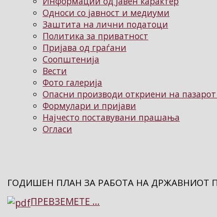
Информации од јавен карактер
Односи со јавност и медиуми
Заштита на лични податоци
Политика за приватност
Пријава од граѓани
Соопштенија
Вести
Фото галерија
Опасни производи откриени на пазарот
Формулари и пријави
Најчесто поставувани прашања
Огласи
ГОДИШЕН ПЛАН ЗА РАБОТА НА ДРЖАВНИОТ П
ПРЕВЗЕМЕТЕ ...