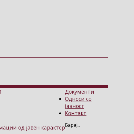
И
Документи
Односи со
јавност
Контакт
Барај...
ации од јавен карактер