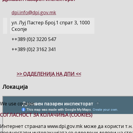
dpi.info@dpi.gov.mk
ул. Луј Пастер број.1 спрат 3, 1000
Скопје
++389 (0)2 3220 547
++389 (0)2 3162 341
>> ОДДЕЛЕНИЈА НА ДПИ <<
Локација
We use cookies
СОГЛАСНОСТ ЗА КОЛАЧИЊА (COOKIES)
Интернет страната www.dpi.gov.mk може да користи т.н.
поедностави интеракцијата со одредени делови на стр