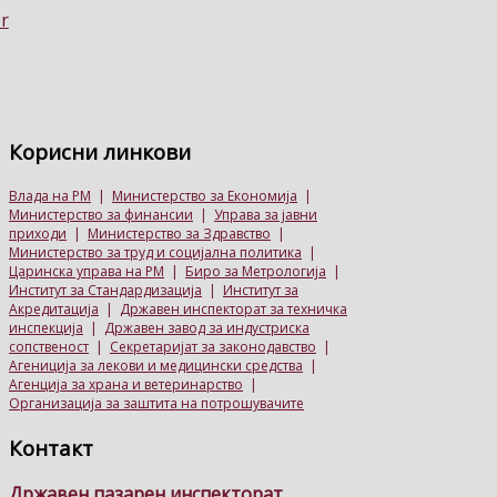
Корисни
линкови
Влада на РМ
|
Министерство за Економија
|
Министерство за финансии
|
Управа за јавни
приходи
|
Министерство за Здравство
|
Министерство за труд и социјална политика
|
Царинска управа на РМ
|
Биро за Метрологија
|
Институт за Стандардизација
|
Институт за
Акредитација
|
Државен инспекторат за техничка
инспекција
|
Државен завод за индустриска
сопственост
|
Секретаријат за законодавство
|
Агениција за лекови и медицински средства
|
Агенција за храна и ветеринарство
|
Организација за заштита на потрошувачите
Контакт
Државен пазарен инспекторат