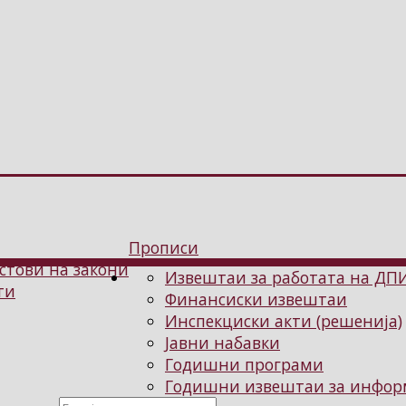
Прописи
стови на закони
Извештаи за работата на ДП
ти
Финансиски извештаи
Инспекциски акти (решенија)
Јавни набавки
Годишни програми
Годишни извештаи за информ