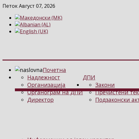
Петок Август 07, 2026
Почетна
Надлежност
ДПИ
Организација
Закони
Органограм на ДПИ
Пречистени тек
Директор
Подзаконски ак