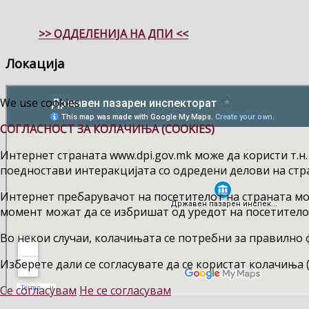
>> ОДДЕЛЕНИЈА НА ДПИ <<
Локација
We use cookies
СОГЛАСНОСТ ЗА КОЛАЧИЊА (COOKIES)
Интернет страната www.dpi.gov.mk може да користи т.н.
поедностави интеракцијата со одредени делови на стр
Интернет пребарувачот на посетителот на страната мож
момент можат да се избришат од уредот на посетитело
Во некои случаи, колачињата се потребни за правилно
Изберете дали се согласувате да се користат колачиња (
Се согласувам
Не се согласувам