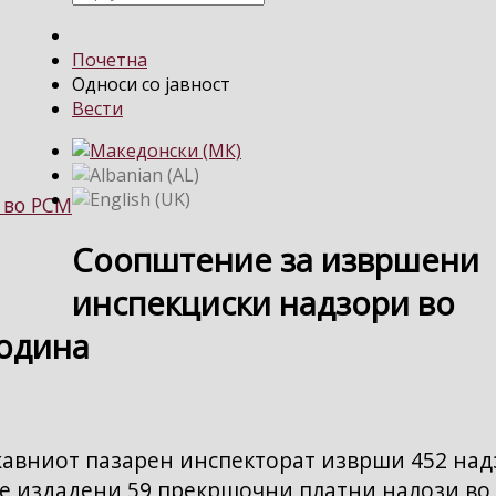
Почетна
Односи со јавност
Вести
 во РСМ
Соопштение за извршени
инспекциски надзори во
година
жавниот пазарен инспекторат изврши 452 на
 се издадени 59 прекршочни платни налози во