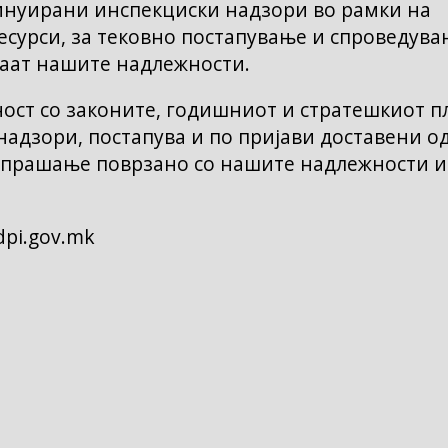
инуирани инспекциски надзори во рамки на
есурси, за тековно постапување и спроведува
ваат нашите надлежности.
ност со законите, годишниот и стратешкиот п
надзори, постапува и по пријави доставени о
ое прашање поврзано со нашите надлежности и
dpi.gov.mk