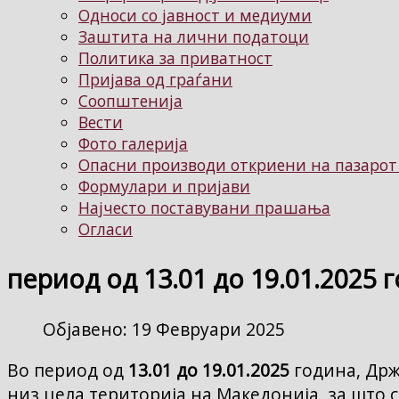
Односи со јавност и медиуми
Заштита на лични податоци
Политика за приватност
Пријава од граѓани
Соопштенија
Вести
Фото галерија
Опасни производи откриени на пазарот
Формулари и пријави
Најчесто поставувани прашања
Огласи
период од 13.01 до 19.01.2025 
Објавено: 19 Февруари 2025
Во период од
13.01 до 19.01.2025
година, Др
низ цела територија на Македонија, за што