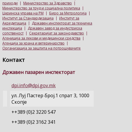
приходи
|
Министерство за Здравство
|
Министерство за труд и социјална политика
|
Царинска управа на РМ
|
Биро за Метрологија
|
Институт за Стандардизација
|
Институт за
Акредитација
|
Државен инспекторат за техничка
инспекција
|
Државен завод за индустриска
сопственост
|
Секретаријат за законодавство
|
Агениција за лекови и медицински средства
|
Агенција за храна и ветеринарство
|
Организација за заштита на потрошувачите
Контакт
Државен пазарен инспекторат
dpi.info@dpi.gov.mk
ул. Луј Пастер број.1 спрат 3, 1000
Скопје
++389 (0)2 3220 547
++389 (0)2 3162 341