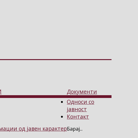
И
Документи
Односи со
јавност
Контакт
ации од јавен карактер
Барај...