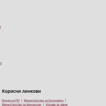
Корисни
линкови
Влада на РМ
|
Министерство за Економија
|
Министерство за финансии
|
Управа за јавни