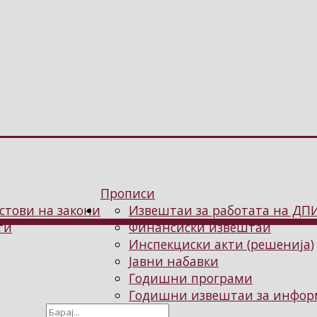
Прописи
стови на закони
Извештаи за работата на ДП
ти
Финансиски извештаи
Инспекциски акти (решенија)
Јавни набавки
Годишни програми
Годишни извештаи за информ