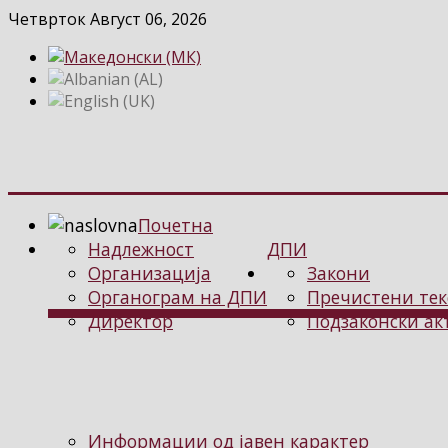
Четврток Август 06, 2026
Почетна
Надлежност
ДПИ
Организација
Закони
Органограм на ДПИ
Пречистени тек
Директор
Подзаконски ак
Информации од јавен карактер