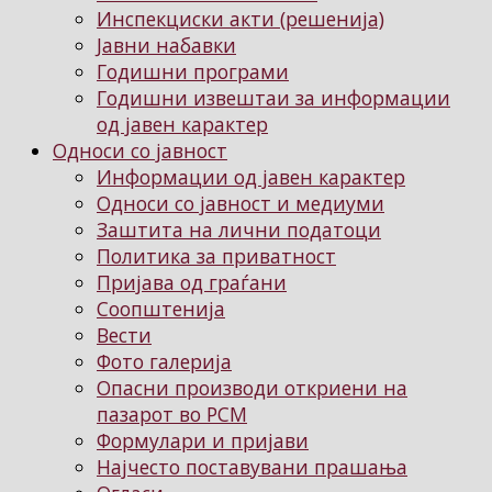
Инспекциски акти (решенија)
Јавни набавки
Годишни програми
Годишни извештаи за информации
од јавен карактер
Односи со јавност
Информации од јавен карактер
Односи со јавност и медиуми
Заштита на лични податоци
Политика за приватност
Пријава од граѓани
Соопштенија
Вести
Фото галерија
Опасни производи откриени на
пазарот во РСМ
Формулари и пријави
Најчесто поставувани прашања