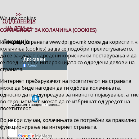
>>
We use cookies
ОДДЕЛЕНИЈА
НА ДПИ <<
СОГЛАСНОСТ ЗА КОЛАЧИЊА (COOKIES)
Локација
Интернет страната www.dpi.gov.mk може да користи т.н.
колачиња (cookies) за да се подобри прелистувањето,
да се зачуваат одредени кориснички поставувања и да
се поедностави интеракцијата со одредени делови на
страната.
Интернет пребарувачот на посетителот на страната
може да биде нагоден да ги одбива колачињата,
односно да предупредува за нивното појавување, а тие
во секој момент можат да се избришат од уредот на
посетителот.
Во некои случаи, колачињата се потребни за правилно
функционирање на интернет страната.
Изберете дали се согласувате да се користат колачиња