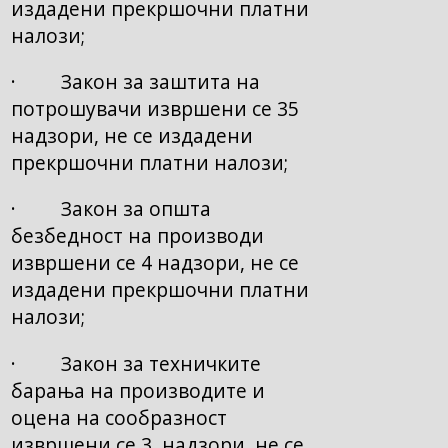
издадени прекршочни платни
налози;
· Закон за заштита на
потрошувачи извршени се 35
надзори, не се издадени
прекршочни платни налози;
· Закон за општа
безбедност на производи
извршени се 4 надзори, не се
издадени прекршочни платни
налози;
· Закон за техничките
барања на производите и
оцена на сообразност
извршени се 3 надзори, не се