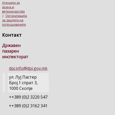
Агенција за
храна и
ветеринарство
|
Организација
за заштита на
потрошувачите
Контакт
Државен
пазарен
инспекторат
dpi.info@dpi.gov.mk
ул. Луј Пастер
број.1 спрат 3,
1000 Скопје
++389 (0)2 3220 547
++389 (0)2 3162 341