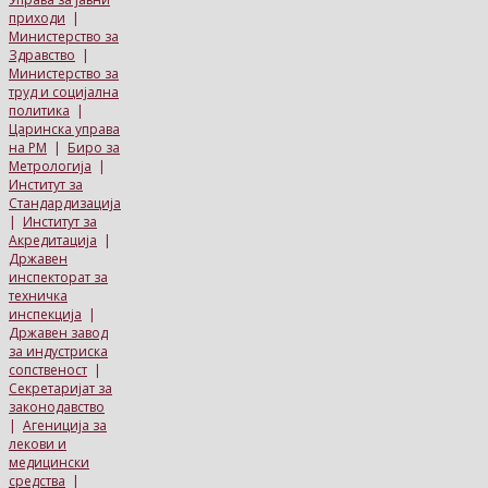
приходи
|
Министерство за
Здравство
|
Министерство за
труд и социјална
политика
|
Царинска управа
на РМ
|
Биро за
Метрологија
|
Институт за
Стандардизација
|
Институт за
Акредитација
|
Државен
инспекторат за
техничка
инспекција
|
Државен завод
за индустриска
сопственост
|
Секретаријат за
законодавство
|
Агениција за
лекови и
медицински
средства
|