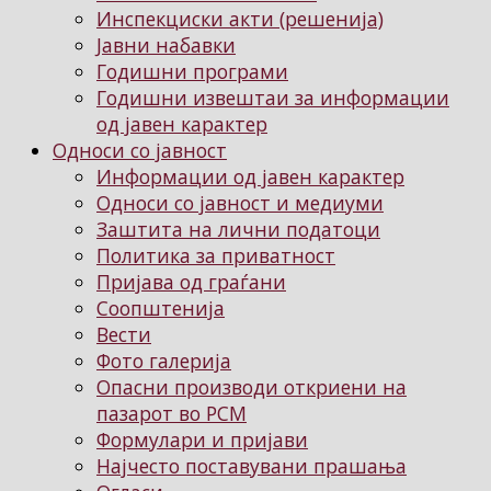
Инспекциски акти (решенија)
Јавни набавки
Годишни програми
Годишни извештаи за информации
од јавен карактер
Односи со јавност
Информации од јавен карактер
Односи со јавност и медиуми
Заштита на лични податоци
Политика за приватност
Пријава од граѓани
Соопштенија
Вести
Фото галерија
Опасни производи откриени на
пазарот во РСМ
Формулари и пријави
Најчесто поставувани прашања