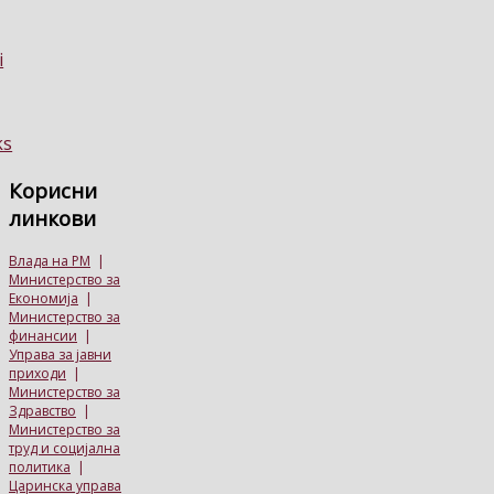
Корисни
линкови
Влада на РМ
|
Министерство за
Економија
|
Министерство за
финансии
|
Управа за јавни
приходи
|
Министерство за
Здравство
|
Министерство за
труд и социјална
политика
|
Царинска управа