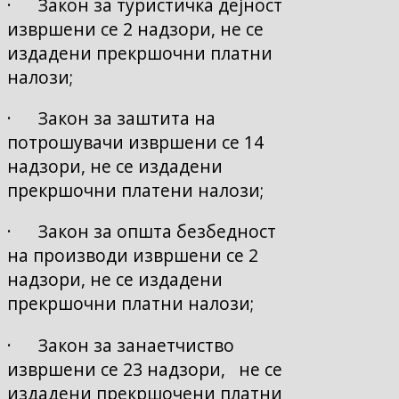
· Закон за туристичка дејност
извршени се 2 надзори, не се
издадени прекршочни платни
налози;
· Закон за заштита на
потрошувачи извршени се 14
надзори, не се издадени
прекршочни платени налози;
· Закон за општа безбедност
на производи извршени се 2
надзори, не се издадени
прекршочни платни налози;
· Закон за занаетчиство
извршени се 23 надзори, не се
издадени прекршочени платни