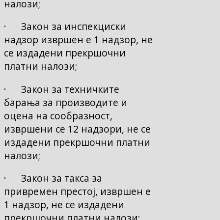
налози;
· Закон за инспекциски
надзор извршен е 1 надзор, не
се издадени прекршочни
платни налози;
· Закон за техничките
барања за производите и
оцена на сообразност,
извршени се 12 надзори, не се
издадени прекршочни платни
налози;
· Закон за такса за
привремен престој, извршен е
1 надзор, не се издадени
прекршочни платни налози;