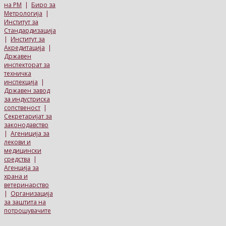
на РМ
|
Биро за
Метрологија
|
Институт за
Стандардизација
|
Институт за
Акредитација
|
Државен
инспекторат за
техничка
инспекција
|
Државен завод
за индустриска
сопственост
|
Секретаријат за
законодавство
|
Агениција за
лекови и
медицински
средства
|
Агенција за
храна и
ветеринарство
|
Организација
за заштита на
потрошувачите