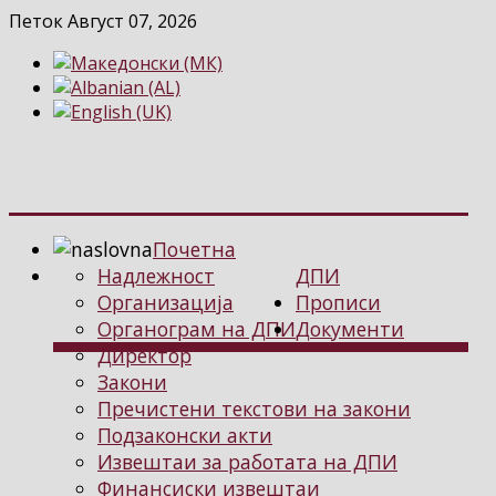
Петок Август 07, 2026
Почетна
Надлежност
ДПИ
Организација
Прописи
Органограм на ДПИ
Документи
Директор
Закони
Пречистени текстови на закони
Подзаконски акти
Извештаи за работата на ДПИ
Финансиски извештаи