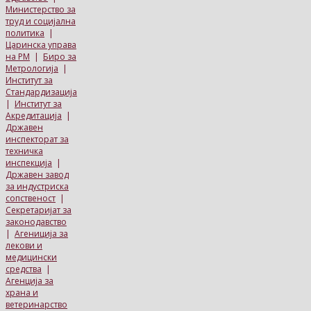
Министерство за
труд и социјална
политика
|
Царинска управа
на РМ
|
Биро за
Метрологија
|
Институт за
Стандардизација
|
Институт за
Акредитација
|
Државен
инспекторат за
техничка
инспекција
|
Државен завод
за индустриска
сопственост
|
Секретаријат за
законодавство
|
Агениција за
лекови и
медицински
средства
|
Агенција за
храна и
ветеринарство