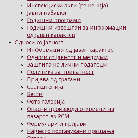
Инспекциски акти (решенија)
Јавни набавки
Годишни програми
Годишни извештаи за информации
од јавен карактер
Односи со јавност
Информации од јавен карактер
Односи со јавност и медиуми
Заштита на лични податоци
Политика за приватност
Пријава од граѓани
Соопштенија
Вести
Фото галерија
Опасни производи откриени на
пазарот во РСМ
Формулари и пријави
Најчесто поставувани прашања