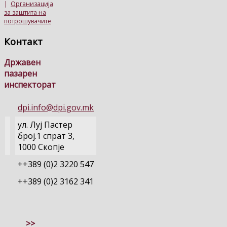
|
Организација
за заштита на
потрошувачите
Контакт
Државен
пазарен
инспекторат
dpi.info@dpi.gov.mk
ул. Луј Пастер
број.1 спрат 3,
1000 Скопје
++389 (0)2 3220 547
++389 (0)2 3162 341
>>