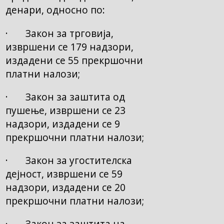
денари, односно по:
· Закон за трговија,
извршени се 179 надзори,
издадени се 55 прекршочни
платни налози;
· Закон за заштита од
пушење, извршени се 23
надзори, издадени се 9
прекршочни платни налози;
· Закон за угостителска
дејност, извршени се 59
надзори, издадени се 20
прекршочни платни налози;
· Закон за заштита на