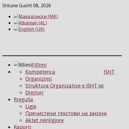
Shtune Gusht 08, 2026
Fillimi
Kompetenca
ISHT
Organizimi
Struktura Organizative e ISHT-së
Drejtori
Rregulla
Ligje
Пречистени текстови на закони
Aktet nënligjore
Raporti