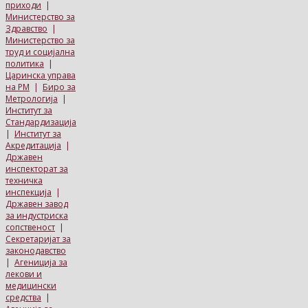
приходи
|
Министерство за
Здравство
|
Министерство за
труд и социјална
политика
|
Царинска управа
на РМ
|
Биро за
Метрологија
|
Институт за
Стандардизација
|
Институт за
Акредитација
|
Државен
инспекторат за
техничка
инспекција
|
Државен завод
за индустриска
сопственост
|
Секретаријат за
законодавство
|
Агениција за
лекови и
медицински
средства
|