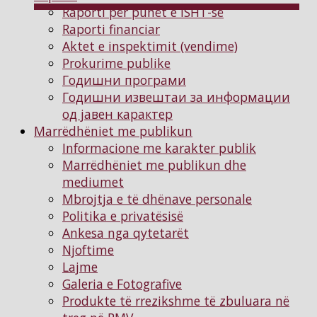
Raporti për punët e ISHT-së
Raporti financiar
Aktet e inspektimit (vendime)
Prokurime publike
Годишни програми
Годишни извештаи за информации
од јавен карактер
Marrëdhëniet me publikun
Informacione me karakter publik
Marrëdhëniet me publikun dhe
mediumet
Mbrojtja e të dhënave personale
Politika e privatësisë
Ankesa nga qytetarët
Njoftimе
Lajme
Galeria e Fotografive
Produkte të rrezikshme të zbuluara në