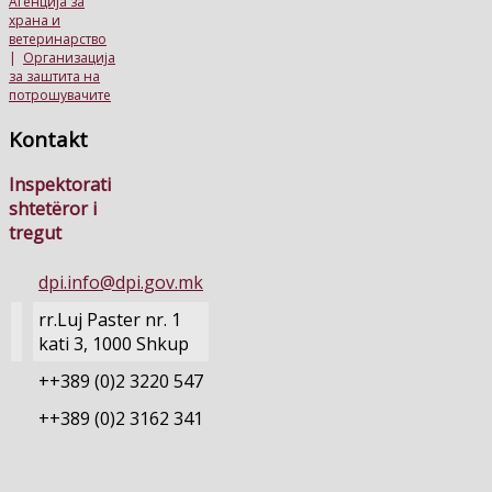
Агенција за
храна и
ветеринарство
|
Организација
за заштита на
потрошувачите
Kontakt
Inspektorati
shtetëror i
tregut
dpi.info@dpi.gov.mk
rr.Luj Paster nr. 1
kati 3, 1000 Shkup
++389 (0)2 3220 547
++389 (0)2 3162 341