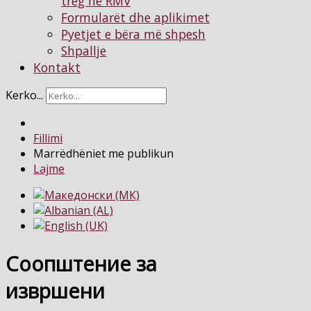
treg në RMV
Formularët dhe aplikimet
Pyetjet e bëra më shpesh
Shpallje
Kontakt
Kerko...
Fillimi
Marrëdhëniet me publikun
Lajme
Соопштение за
извршени