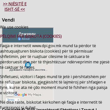
>> NJËSITË E
ISHT-SË <<
Vendi
We use cookies
PËLQIMI PËR BISKOTA (COOKIES)
Faqja e internetit www.dpi.gov.mk mund ta përdor të
ashtuquajturen biskota (cookies) për të përmisuar
shfletimin, për të ruajtuar cilësime të caktuara të
përdoruesit dhe për të thjeshtëzuar ndërveprimin me pjesë
të caktuar të faqes.
Shfletuesi, vizitori i faqes mund të jetë i përshtatshëm për
të refuzuar biskota, gjegjësisht të lajmëroj për shfaqjen e
tyre, kurse ata në çdo moment mund të fshihen nga paisja
e vizitorit.
Në disa raste, biskotat kërkohen që faqja e internetit të
funksionoj si duhet.
Copyright © 2019. Inspektorati Shtetëror i Tregut |