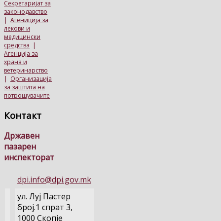
Секретаријат за
законодавство
|
Агениција за
лекови и
медицински
средства
|
Агенција за
храна и
ветеринарство
|
Организација
за заштита на
потрошувачите
Контакт
Државен
пазарен
инспекторат
dpi.info@dpi.gov.mk
ул. Луј Пастер
број.1 спрат 3,
1000 Скопје