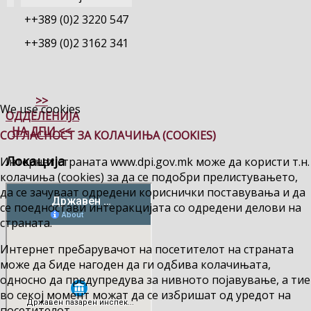
++389 (0)2 3220 547
++389 (0)2 3162 341
>>
We use cookies
ОДДЕЛЕНИЈА
НА ДПИ <<
СОГЛАСНОСТ ЗА КОЛАЧИЊА (COOKIES)
Локација
Интернет страната www.dpi.gov.mk може да користи т.н.
колачиња (cookies) за да се подобри прелистувањето,
да се зачуваат одредени кориснички поставувања и да
се поедностави интеракцијата со одредени делови на
страната.
Интернет пребарувачот на посетителот на страната
може да биде нагоден да ги одбива колачињата,
односно да предупредува за нивното појавување, а тие
во секој момент можат да се избришат од уредот на
посетителот.