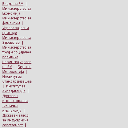
Влада на РМ
|
Министерство за
Економија
|
Министерство за
финансии
|
Управа за јавни
приходи
|
Министерство за
Здравство
|
Министерство за
труд и социјална
политика
|
Царинска управа
на РМ
|
Биро за
Метрологија
|
Институт за
Стандардизација
|
Институт за
Акредитација
|
Државен
инспекторат за
техничка
инспекција
|
Државен завод
за индустриска
сопственост
|