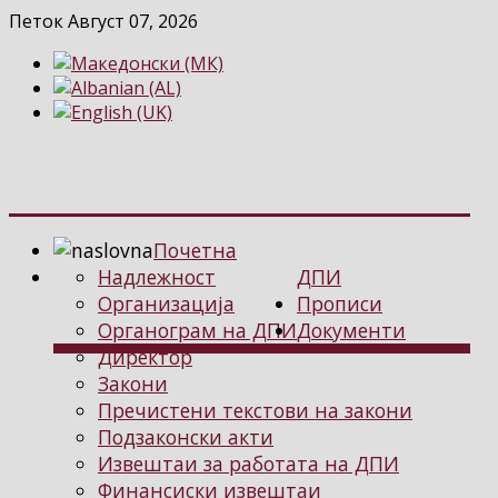
Петок Август 07, 2026
Почетна
Надлежност
ДПИ
Организација
Прописи
Органограм на ДПИ
Документи
Директор
Закони
Пречистени текстови на закони
Подзаконски акти
Извештаи за работата на ДПИ
Финансиски извештаи