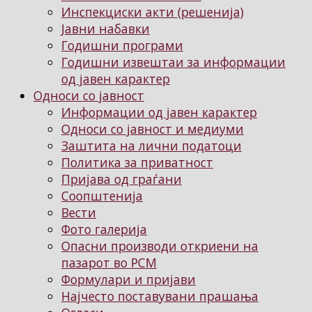
Инспекциски акти (решенија)
Јавни набавки
Годишни програми
Годишни извештаи за информации
од јавен карактер
Односи со јавност
Информации од јавен карактер
Односи со јавност и медиуми
Заштита на лични податоци
Политика за приватност
Пријава од граѓани
Соопштенија
Вести
Фото галерија
Опасни производи откриени на
пазарот во РСМ
Формулари и пријави
Најчесто поставувани прашања