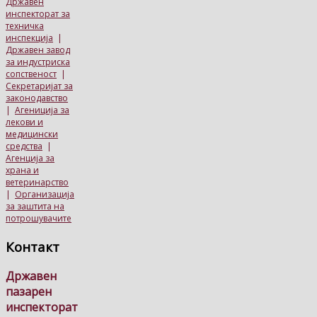
Државен
инспекторат за
техничка
инспекција
|
Државен завод
за индустриска
сопственост
|
Секретаријат за
законодавство
|
Агениција за
лекови и
медицински
средства
|
Агенција за
храна и
ветеринарство
|
Организација
за заштита на
потрошувачите
Контакт
Државен
пазарен
инспекторат