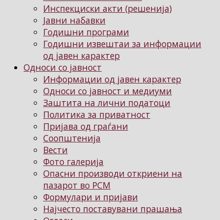
Инспекциски акти (решенија)
Јавни набавки
Годишни програми
Годишни извештаи за информации
од јавен карактер
Односи со јавност
Информации од јавен карактер
Односи со јавност и медиуми
Заштита на лични податоци
Политика за приватност
Пријава од граѓани
Соопштенија
Вести
Фото галерија
Опасни производи откриени на
пазарот во РСМ
Формулари и пријави
Најчесто поставувани прашања