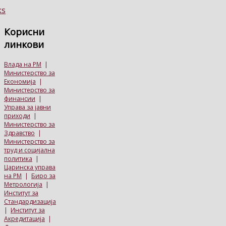
Корисни
линкови
Влада на РМ
|
Министерство за
Економија
|
Министерство за
финансии
|
Управа за јавни
приходи
|
Министерство за
Здравство
|
Министерство за
труд и социјална
политика
|
Царинска управа
на РМ
|
Биро за
Метрологија
|
Институт за
Стандардизација
|
Институт за
Акредитација
|