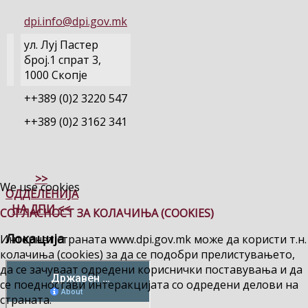
dpi.info@dpi.gov.mk
ул. Луј Пастер
број.1 спрат 3,
1000 Скопје
++389 (0)2 3220 547
++389 (0)2 3162 341
>>
We use cookies
ОДДЕЛЕНИЈА
НА ДПИ <<
СОГЛАСНОСТ ЗА КОЛАЧИЊА (COOKIES)
Локација
Интернет страната www.dpi.gov.mk може да користи т.н.
колачиња (cookies) за да се подобри прелистувањето,
да се зачуваат одредени кориснички поставувања и да
се поедностави интеракцијата со одредени делови на
страната.