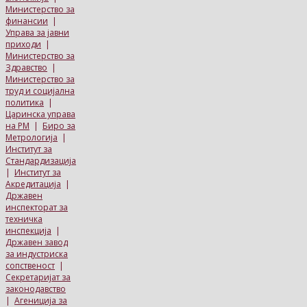
Министерство за
финансии
|
Управа за јавни
приходи
|
Министерство за
Здравство
|
Министерство за
труд и социјална
политика
|
Царинска управа
на РМ
|
Биро за
Метрологија
|
Институт за
Стандардизација
|
Институт за
Акредитација
|
Државен
инспекторат за
техничка
инспекција
|
Државен завод
за индустриска
сопственост
|
Секретаријат за
законодавство
|
Агениција за