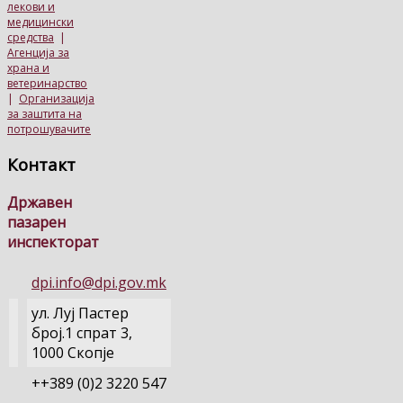
лекови и
медицински
средства
|
Агенција за
храна и
ветеринарство
|
Организација
за заштита на
потрошувачите
Контакт
Државен
пазарен
инспекторат
dpi.info@dpi.gov.mk
ул. Луј Пастер
број.1 спрат 3,
1000 Скопје
++389 (0)2 3220 547