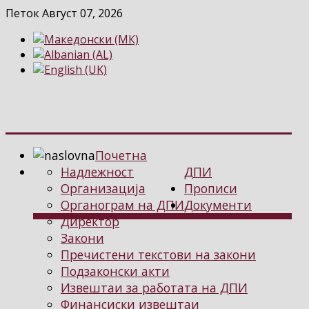
Петок Август 07, 2026
Почетна
Надлежност
ДПИ
Организација
Прописи
Органограм на ДПИ
Документи
Директор
Закони
Пречистени текстови на закони
Подзаконски акти
Извештаи за работата на ДПИ
Финансиски извештаи