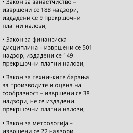
• Закон за занаетчиство –
извршени се 188 надзори,
издадени се 9 прекршочни
платни налози;
• Закон за финансиска
дисциплина – извршени се 501
надзор, издадени се 149
прекршочни платни налози;
• Закон за техничките барања
за производите и оцена на
сообразност – извршени се 38
надзори, не се издадени
прекршочни платни налози;
• Закон за метрологија –
извршени се 22 надзори,