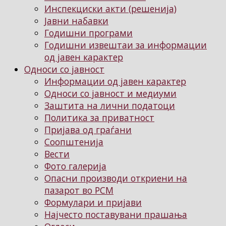
Инспекциски акти (решенија)
Јавни набавки
Годишни програми
Годишни извештаи за информации
од јавен карактер
Односи со јавност
Информации од јавен карактер
Односи со јавност и медиуми
Заштита на лични податоци
Политика за приватност
Пријава од граѓани
Соопштенија
Вести
Фото галерија
Опасни производи откриени на
пазарот во РСМ
Формулари и пријави
Најчесто поставувани прашања