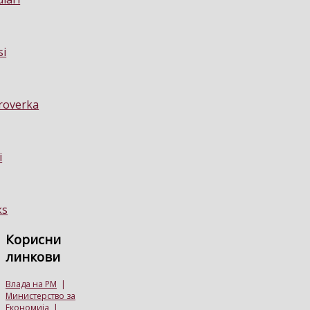
Корисни
линкови
Влада на РМ
|
Министерство за
Економија
|