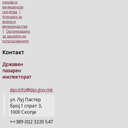
лекови и
медицински
средства
|
Агенција за
храна и
ветеринарство
|
Организација
за заштита на
потрошувачите
Контакт
Државен
пазарен
инспекторат
dpi.info@dpi.gov.mk
ул. Луј Пастер
број.1 спрат 3,
1000 Скопје
++389 (0)2 3220 547