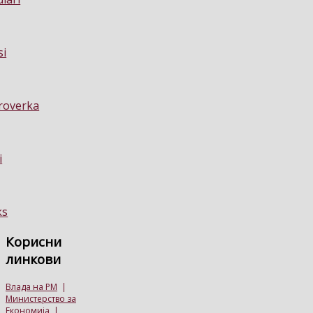
Корисни
линкови
Влада на РМ
|
Министерство за
Економија
|