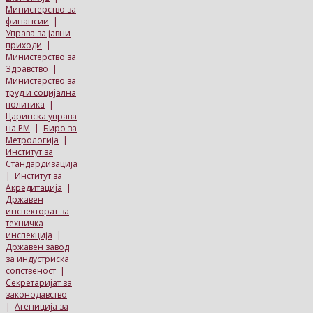
Министерство за
финансии
|
Управа за јавни
приходи
|
Министерство за
Здравство
|
Министерство за
труд и социјална
политика
|
Царинска управа
на РМ
|
Биро за
Метрологија
|
Институт за
Стандардизација
|
Институт за
Акредитација
|
Државен
инспекторат за
техничка
инспекција
|
Државен завод
за индустриска
сопственост
|
Секретаријат за
законодавство
|
Агениција за