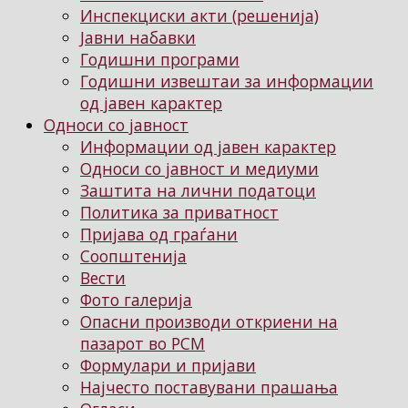
Инспекциски акти (решенија)
Јавни набавки
Годишни програми
Годишни извештаи за информации
од јавен карактер
Односи со јавност
Информации од јавен карактер
Односи со јавност и медиуми
Заштита на лични податоци
Политика за приватност
Пријава од граѓани
Соопштенија
Вести
Фото галерија
Опасни производи откриени на
пазарот во РСМ
Формулари и пријави
Најчесто поставувани прашања