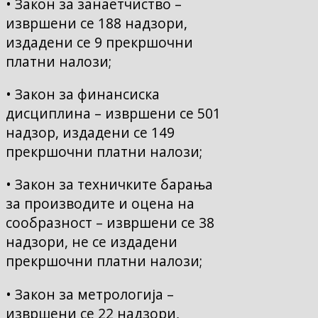
• Закон за занаетчиство –
извршени се 188 надзори,
издадени се 9 прекршочни
платни налози;
• Закон за финансиска
дисциплина – извршени се 501
надзор, издадени се 149
прекршочни платни налози;
• Закон за техничките барања
за производите и оцена на
сообразност – извршени се 38
надзори, не се издадени
прекршочни платни налози;
• Закон за метрологија –
извршени се 22 надзори,