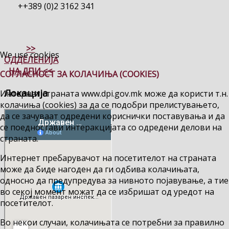
++389 (0)2 3162 341
>>
We use cookies
ОДДЕЛЕНИЈА
НА ДПИ <<
СОГЛАСНОСТ ЗА КОЛАЧИЊА (COOKIES)
Локација
Интернет страната www.dpi.gov.mk може да користи т.н.
колачиња (cookies) за да се подобри прелистувањето,
да се зачуваат одредени кориснички поставувања и да
се поедностави интеракцијата со одредени делови на
страната.
Интернет пребарувачот на посетителот на страната
може да биде нагоден да ги одбива колачињата,
односно да предупредува за нивното појавување, а тие
во секој момент можат да се избришат од уредот на
посетителот.
Во некои случаи, колачињата се потребни за правилно