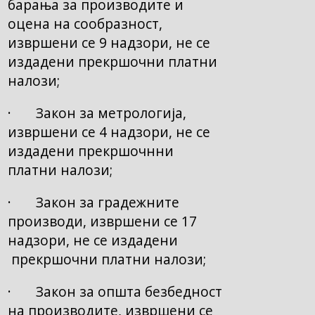
барања за производите и
оцена на сообразност,
извршени се 9 надзори, не се
издадени прекршочни платни
налози;
· Закон за метрологија,
извршени се 4 надзори, не се
издадени прекршочнни
платни налози;
· Закон за градежните
производи, извршени се 17
надзори, не се издадени
прекршочни платни налози;
· Закон за општа безбедност
на производите, извршени се