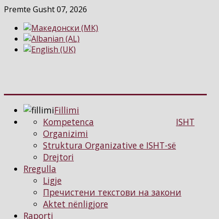
Premte Gusht 07, 2026
Fillimi
Kompetenca
ISHT
Organizimi
Struktura Organizative e ISHT-së
Drejtori
Rregulla
Ligje
Пречистени текстови на закони
Aktet nënligjore
Raporti