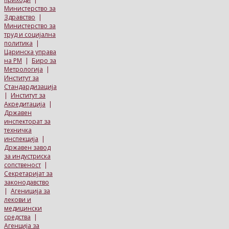
Министерство за
Здравство
|
Министерство за
труд и социјална
политика
|
Царинска управа
на РМ
|
Биро за
Метрологија
|
Институт за
Стандардизација
|
Институт за
Акредитација
|
Државен
инспекторат за
техничка
инспекција
|
Државен завод
за индустриска
сопственост
|
Секретаријат за
законодавство
|
Агениција за
лекови и
медицински
средства
|
Агенција за