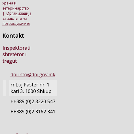
храна и
ветеринарство
|
Организација
за заштита на
потрошувачите
Kontakt
Inspektorati
shtetëror i
tregut
dpi.info@dpi.gov.mk
rr.Luj Paster nr. 1
kati 3, 1000 Shkup
++389 (0)2 3220 547
++389 (0)2 3162 341