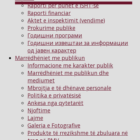
Raporti për punët e ISHT-së
Raporti financiar
Aktet e inspektimit (vendime)
Prokurime publike
Годишни програми
Годишни извештаи за информации
од јавен карактер
Marrëdhëniet me publikun
Informacione me karakter publik
Marrëdhëniet me publikun dhe
mediumet
Mbrojtja e të dhënave personale
Politika e privatësisë
Ankesa nga qytetarët
Njoftimе
Lajme
Galeria e Fotografive
Produkte të rrezikshme të zbuluara në