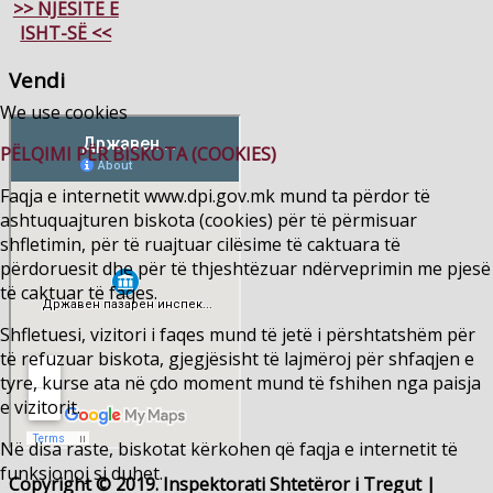
>> NJËSITË E
ISHT-SË <<
Vendi
We use cookies
PËLQIMI PËR BISKOTA (COOKIES)
Faqja e internetit www.dpi.gov.mk mund ta përdor të
ashtuquajturen biskota (cookies) për të përmisuar
shfletimin, për të ruajtuar cilësime të caktuara të
përdoruesit dhe për të thjeshtëzuar ndërveprimin me pjesë
të caktuar të faqes.
Shfletuesi, vizitori i faqes mund të jetë i përshtatshëm për
të refuzuar biskota, gjegjësisht të lajmëroj për shfaqjen e
tyre, kurse ata në çdo moment mund të fshihen nga paisja
e vizitorit.
Në disa raste, biskotat kërkohen që faqja e internetit të
funksionoj si duhet.
Copyright © 2019. Inspektorati Shtetëror i Tregut |