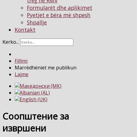
treg në RMV
Formularët dhe aplikimet
Pyetjet e bëra më shpesh
Shpallje
Kontakt
Kerko...
Fillimi
Marrëdhëniet me publikun
Lajme
Соопштение за
извршени