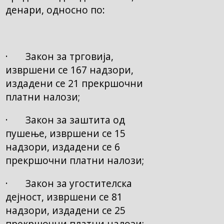
денари, односно по:
· Закон за трговија,
извршени се 167 надзори,
издадени се 21 прекршочни
платни налози;
· Закон за заштита од
пушење, извршени се 15
надзори, издадени се 6
прекршочни платни налози;
· Закон за угостителска
дејност, извршени се 81
надзори, издадени се 25
прекршочни платни налози;