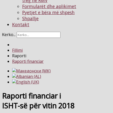
treg në RMV
Formularët dhe aplikimet
Pyetjet e bëra më shpesh
Shpallje
Kontakt
Kerko...
Fillimi
Raporti
Raporti financiar
Raporti financiar i
ISHT-së për vitin 2018