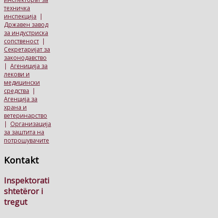
техничка
инспекција
|
Државен завод
за индустриска
сопственост
|
Секретаријат за
законодавство
|
Агениција за
лекови и
медицински
средства
|
Агенција за
храна и
ветеринарство
|
Организација
за заштита на
потрошувачите
Kontakt
Inspektorati
shtetëror i
tregut