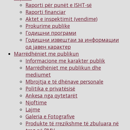
Raporti për punët e ISHT-së
Raporti financiar
Aktet e inspektimit (vendime)
Prokurime publike
Годишни програми
Годишни извештаи за информации
од јавен карактер
Marrëdhëniet me publikun
Informacione me karakter publik
Marrëdhëniet me publikun dhe
mediumet
Mbrojtja e të dhënave personale
Politika e privatësisë
Ankesa nga qytetarët
Njoftimе
Lajme
Galeria e Fotografive
Produkte të rrezikshme të zbuluara në