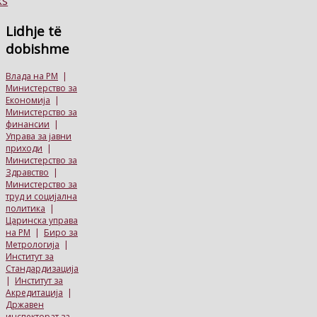
Lidhje
të
dobishme
Влада на РМ
|
Министерство за
Економија
|
Министерство за
финансии
|
Управа за јавни
приходи
|
Министерство за
Здравство
|
Министерство за
труд и социјална
политика
|
Царинска управа
на РМ
|
Биро за
Метрологија
|
Институт за
Стандардизација
|
Институт за
Акредитација
|
Државен
инспекторат за