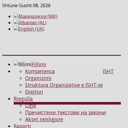
Shtune Gusht 08, 2026
Fillimi
Kompetenca
ISHT
Organizimi
Struktura Organizative e ISHT-së
Drejtori
Rregulla
Ligje
Пречистени текстови на закони
Aktet nënligjore
Raporti