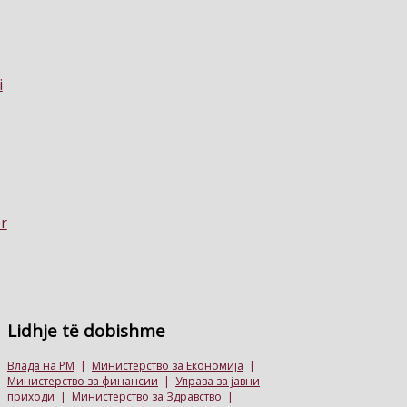
Lidhje
të dobishme
Влада на РМ
|
Министерство за Економија
|
Министерство за финансии
|
Управа за јавни
приходи
|
Министерство за Здравство
|