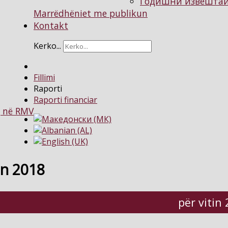
Годишни извештаи 
Marrëdhëniet me publikun
Kontakt
Kerko...
Fillimi
Raporti
Raporti financiar
g në RMV
in 2018
për vitin