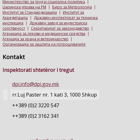
Министерство за труд и социјална политика
|
Царинска управа на РМ
|
Биро за Метрологија
|
Институт за Стандардизација
|
Институт за
Акредитација
|
Државен инспекторат за техничка
инспекција
|
Државен завод за индустриска
сопственост
|
Секретаријат за законодавство
|
Агениција за лекови и медицински средства
|
Агенција за храна и ветеринарство
|
Организација за заштита на потрошувачите
Kontakt
Inspektorati shtetëror i tregut
dpi.info@dpi.gov.mk
rr.Luj Paster nr. 1 kati 3, 1000 Shkup
++389 (0)2 3220 547
++389 (0)2 3162 341