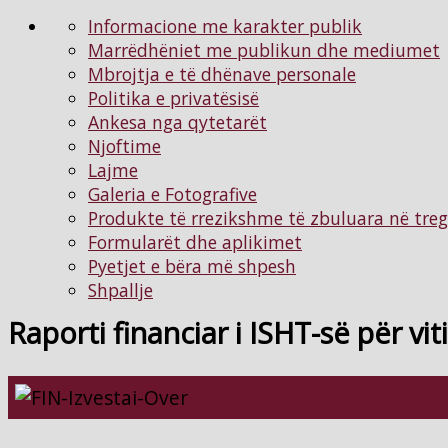
Informacione me karakter publik
Marrëdhëniet me publikun dhe mediumet
Mbrojtja e të dhënave personale
Politika e privatësisë
Ankesa nga qytetarët
Njoftimе
Lajme
Galeria e Fotografive
Produkte të rrezikshme të zbuluara në tre
Formularët dhe aplikimet
Pyetjet e bëra më shpesh
Shpallje
Raporti financiar i ISHT-së për vit