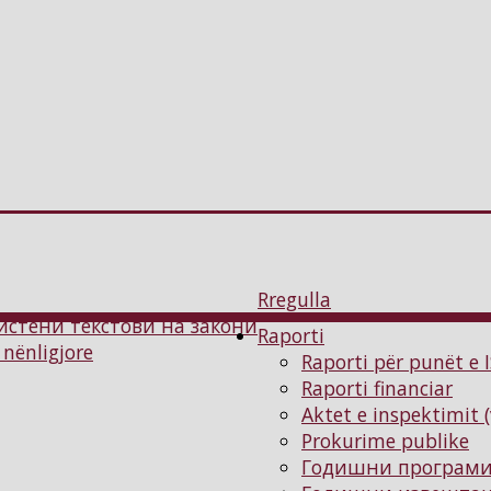
Rregulla
истени текстови на закони
Raporti
 nënligjore
Raporti për punët e 
Raporti financiar
Aktet e inspektimit 
Prokurime publike
Годишни програм