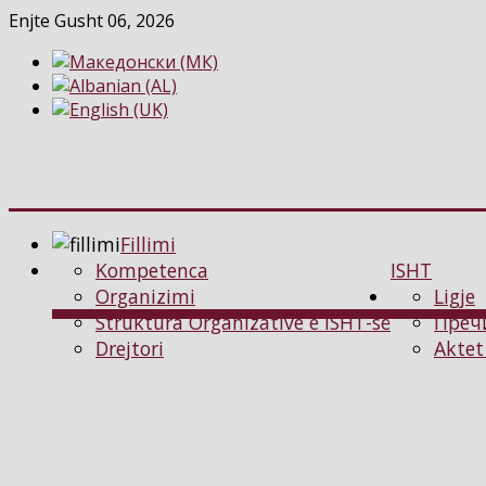
Enjte Gusht 06, 2026
Fillimi
Kompetenca
ISHT
Organizimi
Ligje
Struktura Organizative e ISHT-së
Преч
Drejtori
Aktet